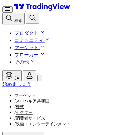
検索
プロダクト
コミュニティ
マーケット
ブローカー
その他
JA
始めましょう
マーケット
/
スロバキア共和国
/
株式
/
セクター
/
消費者サービス
/
映画・エンターテインメント