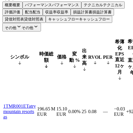
概要
概要
パフォーマンス
パフォーマンス
テクニカル
テクニカル
評価
評価
配当
配当
収益率
収益率
損益計算書
損益計算書
貸借対照表
貸借対照表
キャッシュフロー
キャッシュフロー
その他
その他
希
希薄
E
化
出
時価総
変
EPS
シンボル
価格
来
RVOL
PER
直近
額
動 %
直
高
12ヶ
ヶ
月
1TMR001E
Tatry
196.65 M
15.10
−0.03
mountain resorts
0.00%
25
0.08
—
+9
EUR
EUR
EUR
as