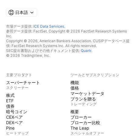
日本語
市場データ提供:
ICE Data Services
.
参照データ提供: FactSet. Copyright © 2026 FactSet Research Systems
Inc.
Copyright © 2026, American Bankers Association. CUSIPデータベース提
供: FactSet Research Systems Inc. All rights reserved.
SEC提出書類およびその他ドキュメント提供:
Quartr
.
© 2026 TradingView, Inc.
主要プロダクト
ツールとサブスクリプション
スーパーチャート
機能
スクリーナー
価格
マーケットデータ
株式
プランを贈る
ETF
トレーディング
債券
暗号コイン
概要
CEXペア
ブローカー
DEXペア
ブローカー比較
Pine
The Leap
ヒートマップ
スペシャルオファー