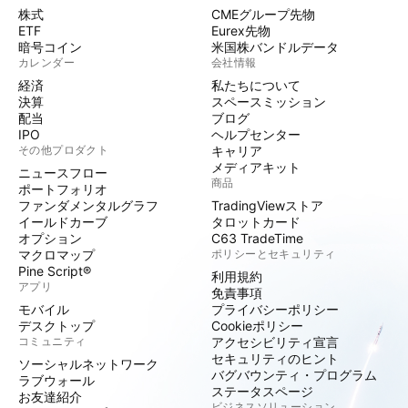
株式
CMEグループ先物
ETF
Eurex先物
暗号コイン
米国株バンドルデータ
カレンダー
会社情報
経済
私たちについて
決算
スペースミッション
配当
ブログ
IPO
ヘルプセンター
その他プロダクト
キャリア
メディアキット
ニュースフロー
商品
ポートフォリオ
ファンダメンタルグラフ
TradingViewストア
イールドカーブ
タロットカード
オプション
C63 TradeTime
マクロマップ
ポリシーとセキュリティ
Pine Script®
利用規約
アプリ
免責事項
モバイル
プライバシーポリシー
デスクトップ
Cookieポリシー
コミュニティ
アクセシビリティ宣言
セキュリティのヒント
ソーシャルネットワーク
バグバウンティ・プログラム
ラブウォール
ステータスページ
お友達紹介
ビジネスソリューション