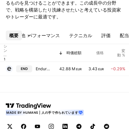
るものを見つけることができます。この成長中の分野
で、戦略を構築したり洗練させたいと考えている投資家
やトレーダーに最適です。
概要
その他
パフォーマンス
テクニカル
評価
配当
シ
ン
変
時価総額
価格
ボ
動 %
ル
Endurance Motive SA
42.88 M
3.43
−0.29%
END
EUR
EUR
MADE BY HUMANS | 人の手で作られています