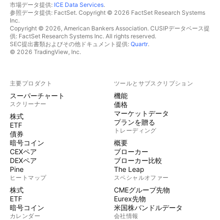
市場データ提供:
ICE Data Services
.
参照データ提供: FactSet. Copyright © 2026 FactSet Research Systems
Inc.
Copyright © 2026, American Bankers Association. CUSIPデータベース提
供: FactSet Research Systems Inc. All rights reserved.
SEC提出書類およびその他ドキュメント提供:
Quartr
.
© 2026 TradingView, Inc.
主要プロダクト
ツールとサブスクリプション
スーパーチャート
機能
スクリーナー
価格
マーケットデータ
株式
プランを贈る
ETF
トレーディング
債券
暗号コイン
概要
CEXペア
ブローカー
DEXペア
ブローカー比較
Pine
The Leap
ヒートマップ
スペシャルオファー
株式
CMEグループ先物
ETF
Eurex先物
暗号コイン
米国株バンドルデータ
カレンダー
会社情報