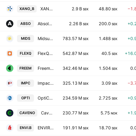
XANO Industri AB Class B
2.9 B
48.80
−1.
XANO_B
SEK
SEK
Absolent Air Care Group AB
2.26 B
200.0
+0.
ABSO
SEK
SEK
Midsummer AB
783.57 M
1.488
+0.
MIDS
SEK
SEK
FlexQube AB
542.87 M
40.5
+16.
FLEXQ
SEK
SEK
Freemelt Holding AB
342.46 M
1.504
0.
FREEM
SEK
SEK
Impact Coatings AB
325.13 M
3.09
−3.
IMPC
SEK
SEK
OptiCept Technologies AB
234.59 M
2.725
+0.
OPTI
SEK
SEK
Cavendish Hydrogen ASA
230.77 M
5.75
+1.
CAVENO
SEK
NOK
ENVIROLOGIC AB
191.91 M
18.70
0.
ENVI.B
SEK
SEK