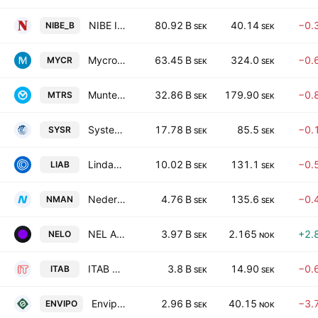
NIBE Industrier AB Class B
80.92 B
40.14
−0.
NIBE_B
SEK
SEK
Mycronic AB
63.45 B
324.0
−0.
MYCR
SEK
SEK
Munters Group AB
32.86 B
179.90
−0.
MTRS
SEK
SEK
Systemair AB
17.78 B
85.5
−0.
SYSR
SEK
SEK
Lindab International AB
10.02 B
131.1
−0.
LIAB
SEK
SEK
Nederman Holding AB
4.76 B
135.6
−0.
NMAN
SEK
SEK
NEL ASA
3.97 B
2.165
+2.
NELO
SEK
NOK
ITAB Group AB (publ)
3.8 B
14.90
−0.
ITAB
SEK
SEK
Envipco Holding N.V.
2.96 B
40.15
−3.
ENVIPO
SEK
NOK