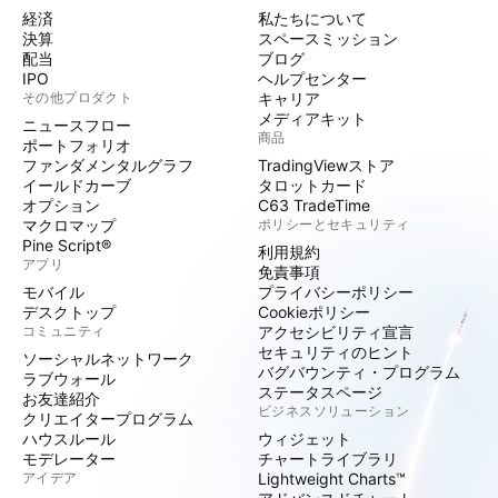
経済
私たちについて
決算
スペースミッション
配当
ブログ
IPO
ヘルプセンター
その他プロダクト
キャリア
メディアキット
ニュースフロー
商品
ポートフォリオ
ファンダメンタルグラフ
TradingViewストア
イールドカーブ
タロットカード
オプション
C63 TradeTime
マクロマップ
ポリシーとセキュリティ
Pine Script®
利用規約
アプリ
免責事項
モバイル
プライバシーポリシー
デスクトップ
Cookieポリシー
コミュニティ
アクセシビリティ宣言
セキュリティのヒント
ソーシャルネットワーク
バグバウンティ・プログラム
ラブウォール
ステータスページ
お友達紹介
ビジネスソリューション
クリエイタープログラム
ハウスルール
ウィジェット
モデレーター
チャートライブラリ
アイデア
Lightweight Charts™