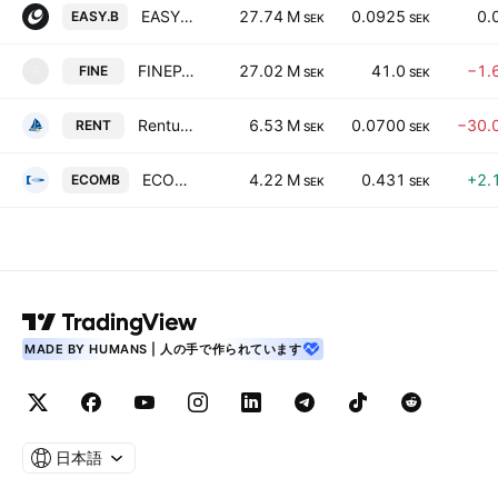
EASYFILL AB CLASS B
27.74 M
0.0925
0.
EASY.B
SEK
SEK
FINEPART SWEDEN AB
27.02 M
41.0
−1.
FINE
F
SEK
SEK
Rentunder Holding AB
6.53 M
0.0700
−30.
RENT
SEK
SEK
ECOMB AB
4.22 M
0.431
+2.
ECOMB
SEK
SEK
MADE BY HUMANS | 人の手で作られています
日本語