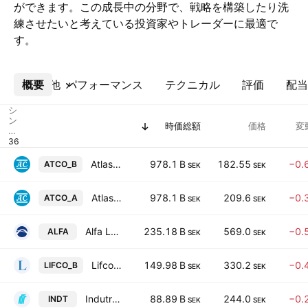
ができます。この成長中の分野で、戦略を構築したり洗
練させたいと考えている投資家やトレーダーに最適で
す。
概要
その他
パフォーマンス
テクニカル
評価
配当
シ
ン
時価総額
価格
変
ボ
ル
Atlas Copco AB Class B
978.1 B
182.55
−0.
ATCO_B
SEK
SEK
Atlas Copco AB Class A
978.1 B
209.6
−0.
ATCO_A
SEK
SEK
Alfa Laval AB
235.18 B
569.0
−0.
ALFA
SEK
SEK
Lifco AB Class B
149.98 B
330.2
−0.
LIFCO_B
SEK
SEK
Indutrade AB
88.89 B
244.0
−0.
INDT
SEK
SEK