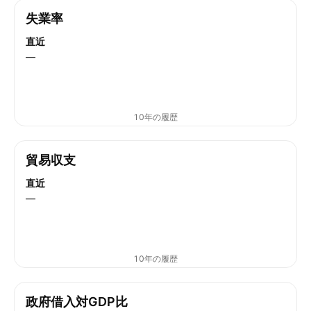
失業率
直近
—
10年の履歴
貿易収支
直近
—
10年の履歴
政府借入対GDP比