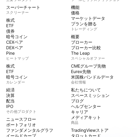
スーパーチャート
機能
スクリーナー
価格
マーケットデータ
株式
プランを贈る
ETF
トレーディング
債券
暗号コイン
概要
CEXペア
ブローカー
DEXペア
ブローカー比較
Pine
The Leap
ヒートマップ
スペシャルオファー
株式
CMEグループ先物
ETF
Eurex先物
暗号コイン
米国株バンドルデータ
カレンダー
会社情報
経済
私たちについて
決算
スペースミッション
配当
ブログ
IPO
ヘルプセンター
その他プロダクト
キャリア
メディアキット
ニュースフロー
商品
ポートフォリオ
ファンダメンタルグラフ
TradingViewストア
イールドカーブ
タロットカード