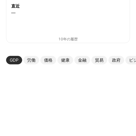
直近
—
10年の履歴
GDP
労働
価格
健康
金融
貿易
政府
ビ
その他