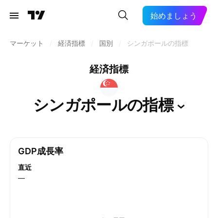
始めましょう
マーケット
/
経済指標
/
国別
/
シンガポールの指標
経済指標
シンガポールの指標
GDP成長率
直近
—