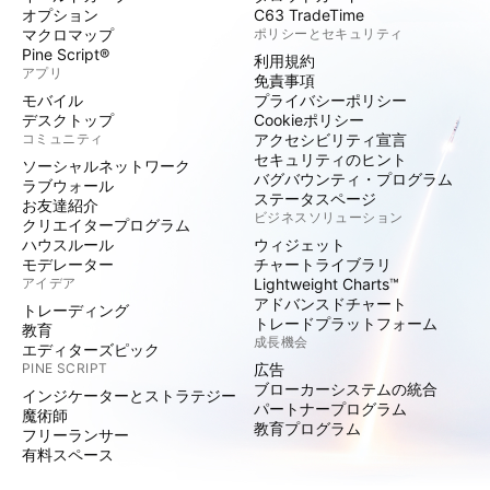
オプション
C63 TradeTime
マクロマップ
ポリシーとセキュリティ
Pine Script®
利用規約
アプリ
免責事項
モバイル
プライバシーポリシー
デスクトップ
Cookieポリシー
コミュニティ
アクセシビリティ宣言
セキュリティのヒント
ソーシャルネットワーク
バグバウンティ・プログラム
ラブウォール
ステータスページ
お友達紹介
ビジネスソリューション
クリエイタープログラム
ハウスルール
ウィジェット
モデレーター
チャートライブラリ
アイデア
Lightweight Charts™
アドバンスドチャート
トレーディング
トレードプラットフォーム
教育
成長機会
エディターズピック
PINE SCRIPT
広告
ブローカーシステムの統合
インジケーターとストラテジー
パートナープログラム
魔術師
教育プログラム
フリーランサー
有料スペース