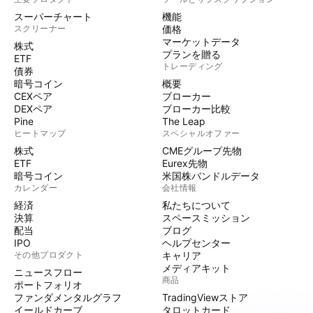
スーパーチャート
機能
スクリーナー
価格
マーケットデータ
株式
プランを贈る
ETF
トレーディング
債券
暗号コイン
概要
CEXペア
ブローカー
DEXペア
ブローカー比較
Pine
The Leap
ヒートマップ
スペシャルオファー
株式
CMEグループ先物
ETF
Eurex先物
暗号コイン
米国株バンドルデータ
カレンダー
会社情報
経済
私たちについて
決算
スペースミッション
配当
ブログ
IPO
ヘルプセンター
その他プロダクト
キャリア
メディアキット
ニュースフロー
商品
ポートフォリオ
ファンダメンタルグラフ
TradingViewストア
イールドカーブ
タロットカード