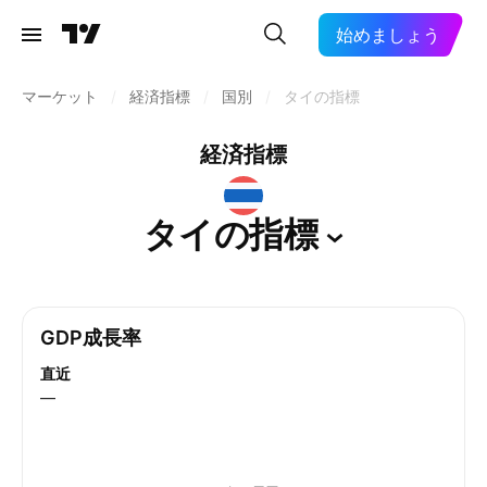
始めましょう
マーケット
/
経済指標
/
国別
/
タイの指標
経済指標
タイの指標
GDP成長率
直近
—