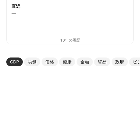
直近
—
10年の履歴
GDP
労働
価格
健康
金融
貿易
政府
ビ
その他