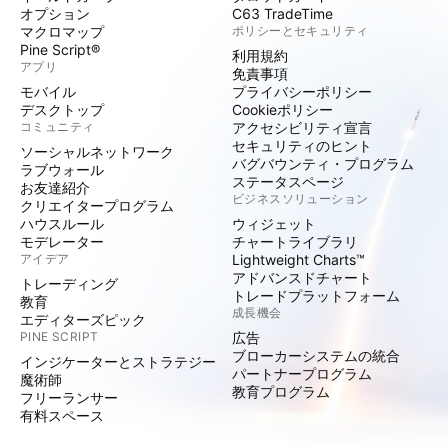
オプション
C63 TradeTime
マクロマップ
ポリシーとセキュリティ
Pine Script®
利用規約
アプリ
免責事項
モバイル
プライバシーポリシー
デスクトップ
Cookieポリシー
コミュニティ
アクセシビリティ宣言
セキュリティのヒント
ソーシャルネットワーク
バグバウンティ・プログラム
ラブウォール
ステータスページ
お友達紹介
ビジネスソリューション
クリエイタープログラム
ハウスルール
ウィジェット
モデレーター
チャートライブラリ
アイデア
Lightweight Charts™
アドバンスドチャート
トレーディング
トレードプラットフォーム
教育
成長機会
エディターズピック
PINE SCRIPT
広告
ブローカーシステムの統合
インジケーターとストラテジー
パートナープログラム
魔術師
教育プログラム
フリーランサー
有料スペース