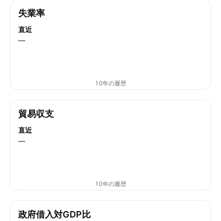
失業率
直近
—
10年の履歴
貿易収支
直近
—
10年の履歴
政府借入対GDP比