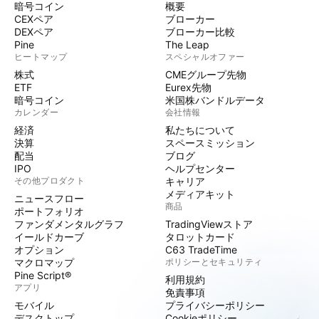
暗号コイン
概要
CEXペア
ブローカー
DEXペア
ブローカー比較
Pine
The Leap
ヒートマップ
スペシャルオファー
株式
CMEグループ先物
ETF
Eurex先物
暗号コイン
米国株バンドルデータ
カレンダー
会社情報
経済
私たちについて
決算
スペースミッション
配当
ブログ
IPO
ヘルプセンター
その他プロダクト
キャリア
メディアキット
ニュースフロー
商品
ポートフォリオ
ファンダメンタルグラフ
TradingViewストア
イールドカーブ
タロットカード
オプション
C63 TradeTime
マクロマップ
ポリシーとセキュリティ
Pine Script®
利用規約
アプリ
免責事項
モバイル
プライバシーポリシー
デスクトップ
Cookieポリシー