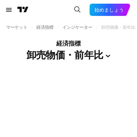
始めましょう
マーケット
/
経済指標
/
インジケーター
/
卸売物価・前年比
経済指標
卸売物価・前年比