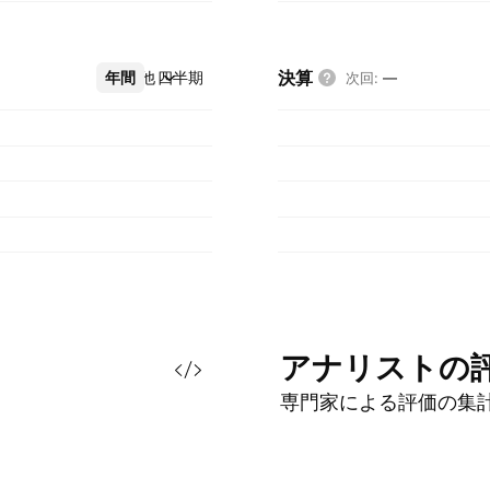
決算
年間
その他
四半期
次回
:
—
アナリストの
専門家による評価の集