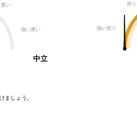
売り
買い
強い売り
強い買い
中立
けましょう。