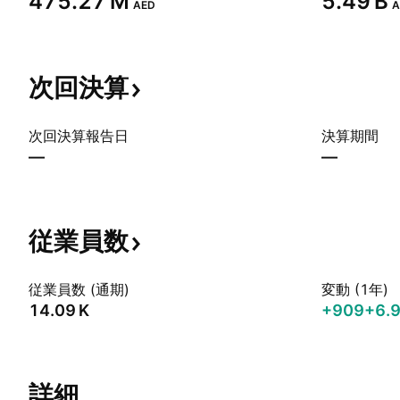
‪475.27 M‬
‪5.49 B‬
AED
A
次回決算
次回決算報告日
決算期間
—
—
従業員数
従業員数 (通期)
変動 (1年)
‪14.09 K‬
+909
+6.
詳細