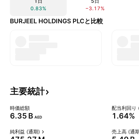
1日
5日
0.83%
−3.17%
BURJEEL HOLDINGS PLCと比較
主要統計
時価総額
配当利回り 
‪6.35 B‬
1.64%
AED
純利益 (通期)
売上高 (通期