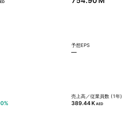
‪754.90 M‬
ED
予想EPS
—
売上高／従業員数 (1年)
90%
‪389.44 K‬
AED