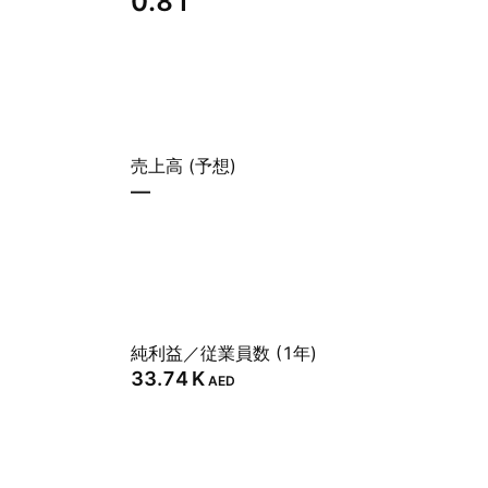
0.81
売上高 (予想)
—
純利益／従業員数 (1年)
‪33.74 K‬
AED