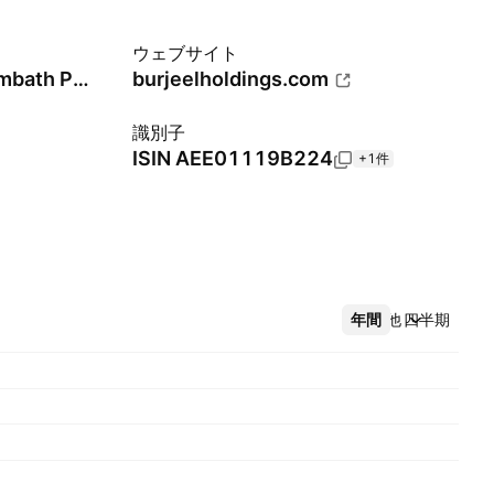
ウェブサイト
Shamsheer Vayalil Parambath Pokkinari Hashim
burjeelholdings.com
識別子
ISIN
AEE01119B224
+1件
年間
その他
四半期