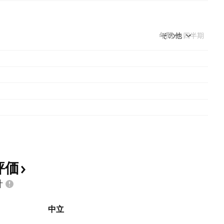
年間
その他
四半期
評価
計
中立