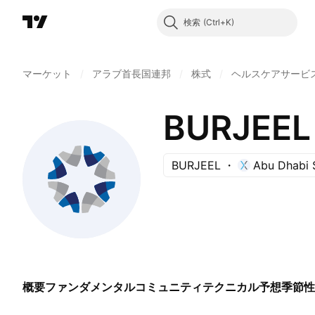
検索
マーケット
/
アラブ首長国連邦
/
株式
/
ヘルスケアサービ
BURJEEL
BURJEEL
Abu Dhabi 
概要
ファンダメンタル
コミュニティ
テクニカル
予想
季節性