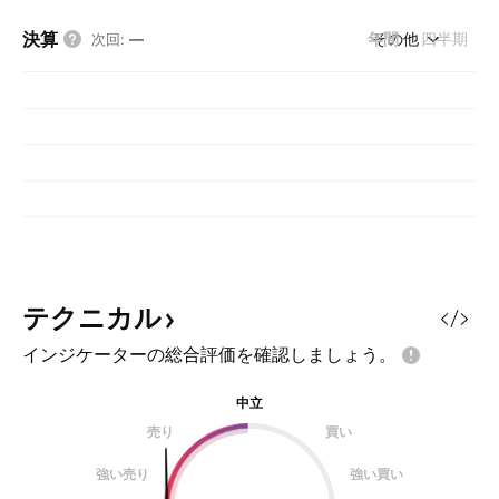
決算
年間
その他
四半期
次回
:
—
テクニカル
インジケーターの総合評価を確認しましょう。
中立
売り
買い
強い売り
強い買い