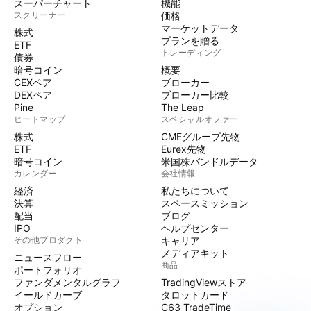
スーパーチャート
機能
スクリーナー
価格
マーケットデータ
株式
プランを贈る
ETF
トレーディング
債券
暗号コイン
概要
CEXペア
ブローカー
DEXペア
ブローカー比較
Pine
The Leap
ヒートマップ
スペシャルオファー
株式
CMEグループ先物
ETF
Eurex先物
暗号コイン
米国株バンドルデータ
カレンダー
会社情報
経済
私たちについて
決算
スペースミッション
配当
ブログ
IPO
ヘルプセンター
その他プロダクト
キャリア
メディアキット
ニュースフロー
商品
ポートフォリオ
ファンダメンタルグラフ
TradingViewストア
イールドカーブ
タロットカード
オプション
C63 TradeTime