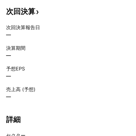
次回決算
次回決算報告日
—
決算期間
—
予想EPS
—
売上高 (予想)
—
詳細
セクター