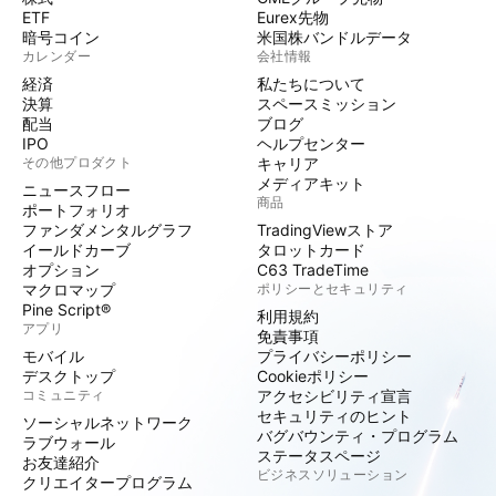
ETF
Eurex先物
暗号コイン
米国株バンドルデータ
カレンダー
会社情報
経済
私たちについて
決算
スペースミッション
配当
ブログ
IPO
ヘルプセンター
その他プロダクト
キャリア
メディアキット
ニュースフロー
商品
ポートフォリオ
ファンダメンタルグラフ
TradingViewストア
イールドカーブ
タロットカード
オプション
C63 TradeTime
マクロマップ
ポリシーとセキュリティ
Pine Script®
利用規約
アプリ
免責事項
モバイル
プライバシーポリシー
デスクトップ
Cookieポリシー
コミュニティ
アクセシビリティ宣言
セキュリティのヒント
ソーシャルネットワーク
バグバウンティ・プログラム
ラブウォール
ステータスページ
お友達紹介
ビジネスソリューション
クリエイタープログラム