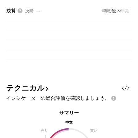
決算
年間
その他
四半期
次回
:
—
テクニカル
インジケーターの総合評価を確認しましょう。
サマリー
中立
売り
買い