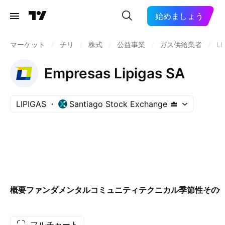
始めましょう
マーケット
/
チリ
/
株式
/
公益事業
/
ガス供給業者
/
LI
Empresas Lipigas SA
LIPIGAS
Santiago Stock Exchange
概要
ファンダメンタル
コミュニティ
テクニカル
季節性
その
フルチャート