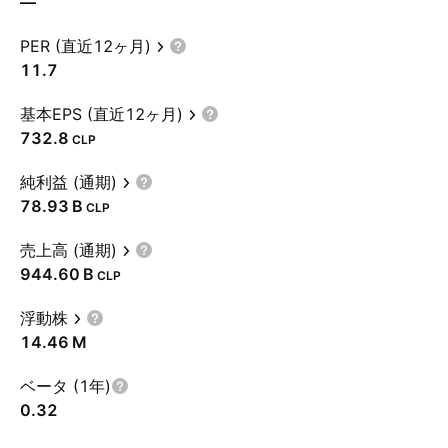
—
PER (直近12ヶ月)
11.7
基本EPS (直近12ヶ月)
732.8
CLP
純利益 (通期)
‪78.93 B‬
CLP
売上高 (通期)
‪944.60 B‬
CLP
浮動株
‪14.46 M‬
ベータ (1年)
0.32