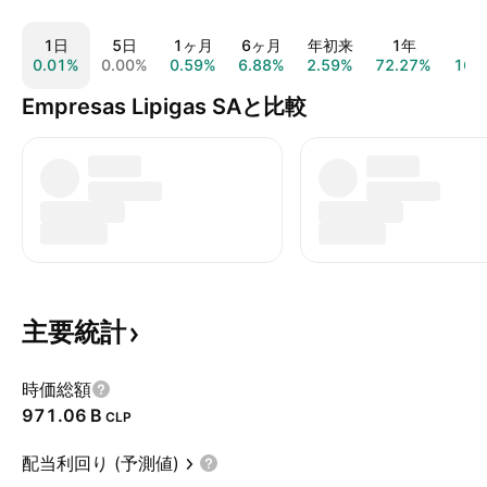
1日
5日
1ヶ月
6ヶ月
年初来
1年
5
0.01%
0.00%
0.59%
6.88%
2.59%
72.27%
162
Empresas Lipigas SAと比較
主要統計
時価総額
‪971.06 B‬
CLP
配当利回り (予測値)