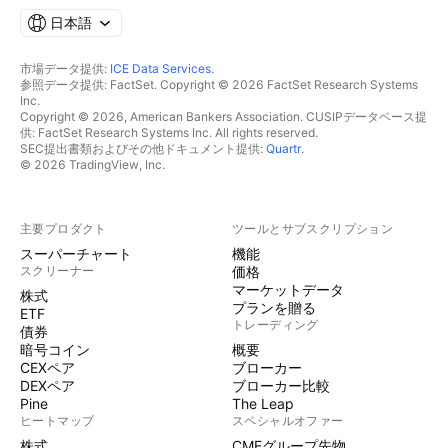
日本語
市場データ提供:
ICE Data Services
.
参照データ提供: FactSet. Copyright © 2026 FactSet Research Systems
Inc.
Copyright © 2026, American Bankers Association. CUSIPデータベース提
供: FactSet Research Systems Inc. All rights reserved.
SEC提出書類およびその他ドキュメント提供:
Quartr
.
© 2026 TradingView, Inc.
主要プロダクト
ツールとサブスクリプション
スーパーチャート
機能
スクリーナー
価格
マーケットデータ
株式
プランを贈る
ETF
トレーディング
債券
暗号コイン
概要
CEXペア
ブローカー
DEXペア
ブローカー比較
Pine
The Leap
ヒートマップ
スペシャルオファー
株式
CMEグループ先物