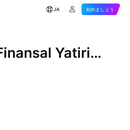
JA
始めましょう
EIS Eczacibasi Ilac, Sinai ve Finansal Yatirimlar Sanayi ve Ticaret A.S.