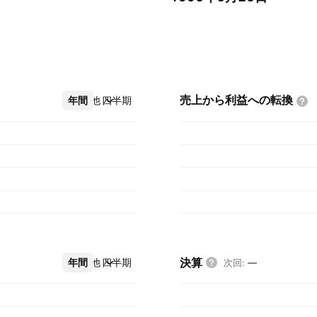
売上から利益への転換
年間
その他
四半期
決算
年間
その他
四半期
次回
:
—