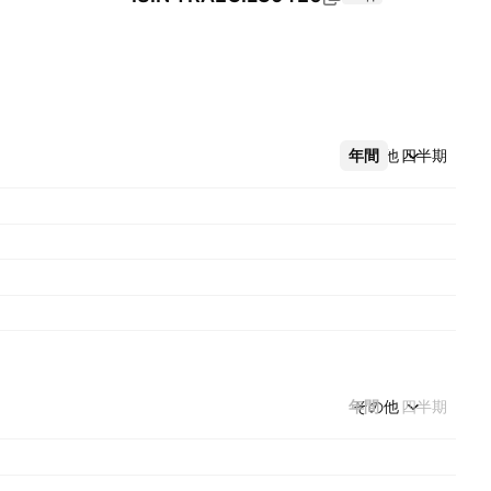
年間
その他
四半期
年間
その他
四半期