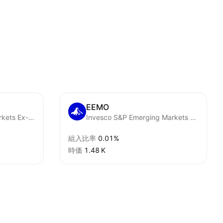
EEMO
Vanguard Emerging Markets Ex-China ETF
Invesco S&P Emerging Markets Momentum ETF
組入比率
0.01%
時価
‪1.48 K‬