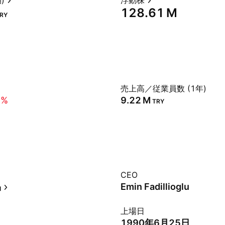
)
浮動株
‪128.61 M‬
RY
売上高／従業員数 (1年)
6%
‪9.22 M‬
TRY
CEO
品
Emin Fadillioglu
上場日
1990年6月25日