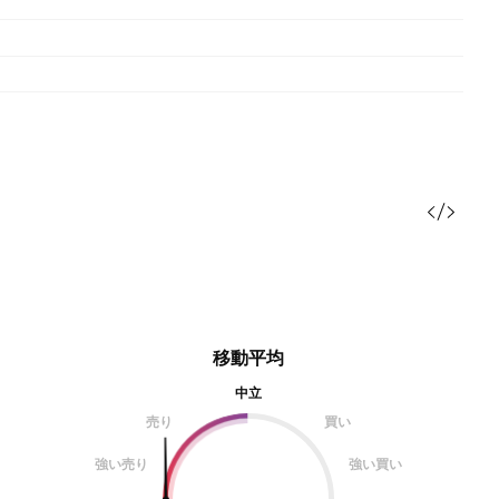
移動平均
中立
売り
買い
強い売り
強い買い