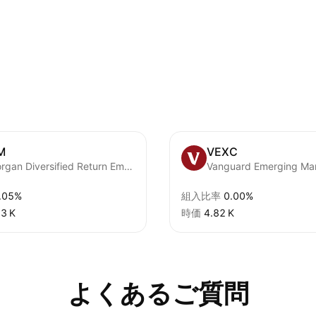
M
VEXC
JPMorgan Diversified Return Emerging Markets Equity ETF
.05%
組入比率
0.00%
3 K‬
時価
‪4.82 K‬
よくあるご質問