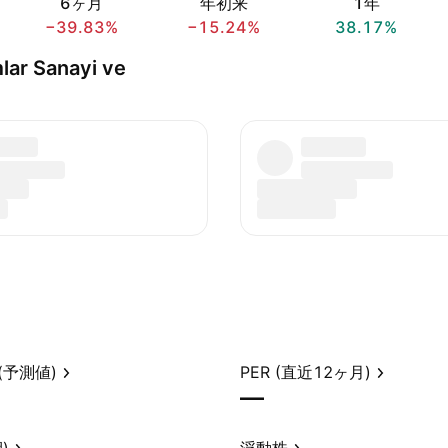
6ヶ月
年初来
1年
−39.83%
−15.24%
38.17%
mlar Sanayi ve
(予測値)
PER (直近12ヶ月)
—