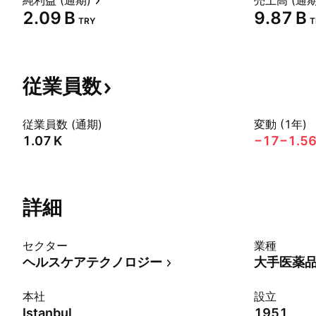
純利益 (通期)
売上高 (通期
‪2.09 B‬
‪9.87 B‬
TRY
T
従業員数
従業員数 (通期)
変動 (1年)
‪1.07 K‬
−17
−1.5
詳細
セクター
業種
ヘルスケアテクノロジー
大手医薬
本社
設立
Istanbul
1951