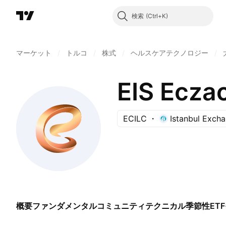
検索
マーケット
/
トルコ
/
株式
/
ヘルスケアテクノロジー
/
ECILC
Istanbul Exch
概要
ファンダメンタル
コミュニティ
テクニカル
季節性
ETF