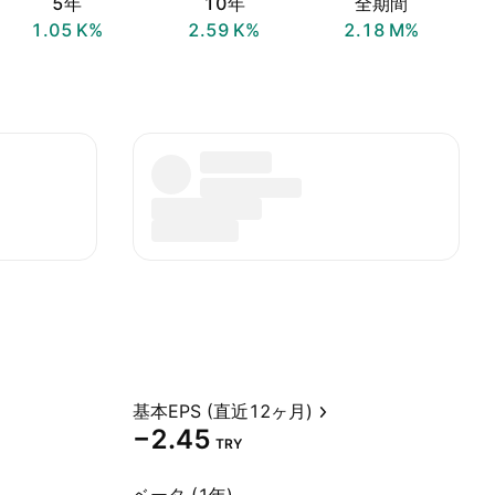
5年
10年
全期間
‪1.05 K‬%
‪2.59 K‬%
‪2.18 M‬%
基本EPS (直近12ヶ月)
−2.45
TRY