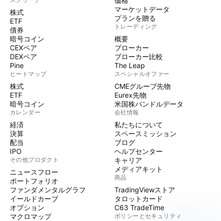
価格
マーケットデータ
株式
プランを贈る
ETF
トレーディング
債券
暗号コイン
概要
CEXペア
ブローカー
DEXペア
ブローカー比較
Pine
The Leap
ヒートマップ
スペシャルオファー
株式
CMEグループ先物
ETF
Eurex先物
暗号コイン
米国株バンドルデータ
カレンダー
会社情報
経済
私たちについて
決算
スペースミッション
配当
ブログ
IPO
ヘルプセンター
その他プロダクト
キャリア
メディアキット
ニュースフロー
商品
ポートフォリオ
ファンダメンタルグラフ
TradingViewストア
イールドカーブ
タロットカード
オプション
C63 TradeTime
マクロマップ
ポリシーとセキュリティ