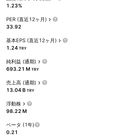
1.23%
PER (直近12ヶ月)
33.92
基本EPS (直近12ヶ月)
1.24
TRY
純利益 (通期)
‪693.21 M‬
TRY
売上高 (通期)
‪13.04 B‬
TRY
浮動株
‪98.22 M‬
ベータ (1年)
0.21