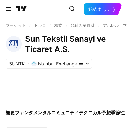
始めましょう
マーケット
/
トルコ
/
株式
/
非耐久消費財
/
アパレル・フ
Sun Tekstil Sanayi ve
Ticaret A.S.
SUNTK
Istanbul Exchange
概要
ファンダメンタル
コミュニティ
テクニカル
予想
季節性