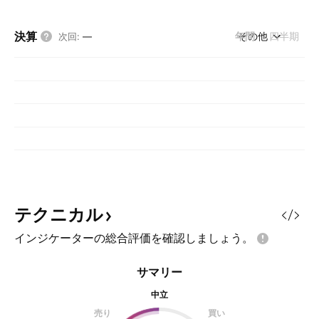
決算
年間
その他
四半期
次回
:
—
テクニカル
インジケーターの総合評価を確認しましょう。
サマリー
中立
売り
買い