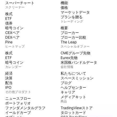
スーパーチャート
機能
スクリーナー
価格
マーケットデータ
株式
プランを贈る
ETF
トレーディング
債券
暗号コイン
概要
CEXペア
ブローカー
DEXペア
ブローカー比較
Pine
The Leap
ヒートマップ
スペシャルオファー
株式
CMEグループ先物
ETF
Eurex先物
暗号コイン
米国株バンドルデータ
カレンダー
会社情報
経済
私たちについて
決算
スペースミッション
配当
ブログ
IPO
ヘルプセンター
その他プロダクト
キャリア
メディアキット
ニュースフロー
商品
ポートフォリオ
ファンダメンタルグラフ
TradingViewストア
イールドカーブ
タロットカード