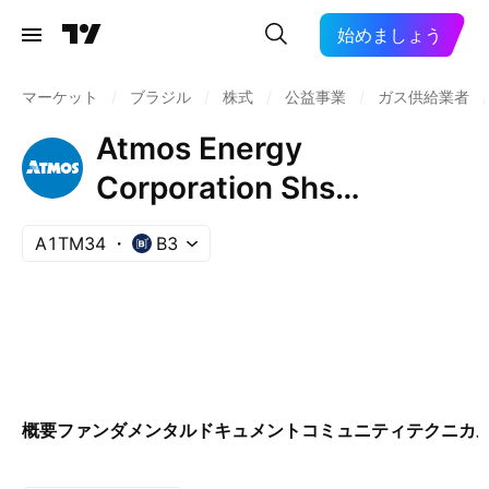
始めましょう
マーケット
/
ブラジル
/
株式
/
公益事業
/
ガス供給業者
/
Atmos Energy
Corporation Shs
Unsponsored Brazilian
A1TM34
B3
Depositary Receipt Repr
0.5 Sh
概要
ファンダメンタル
ドキュメント
コミュニティ
テクニカ