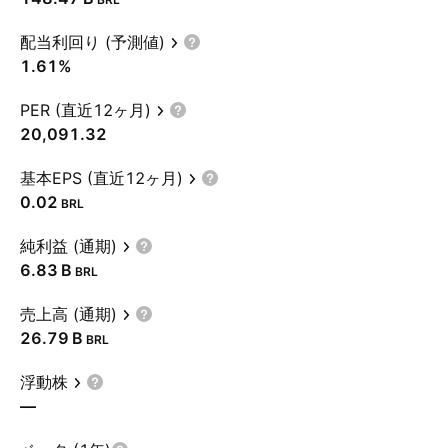
配当利回り (予測値)
1.61%
PER (直近12ヶ月)
20,091.32
基本EPS (直近12ヶ月)
0.02
BRL
純利益 (通期)
‪6.83 B‬
BRL
売上高 (通期)
‪26.79 B‬
BRL
浮動株
—