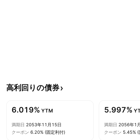
高利回りの債券
6.019%
5.997%
YTM
Y
満期日
2053年11月15日
満期日
2056年1
クーポン
6.20% (固定利付)
クーポン
5.45%