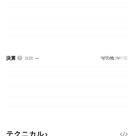
決算
年間
その他
四半期
次回
:
—
テクニカル