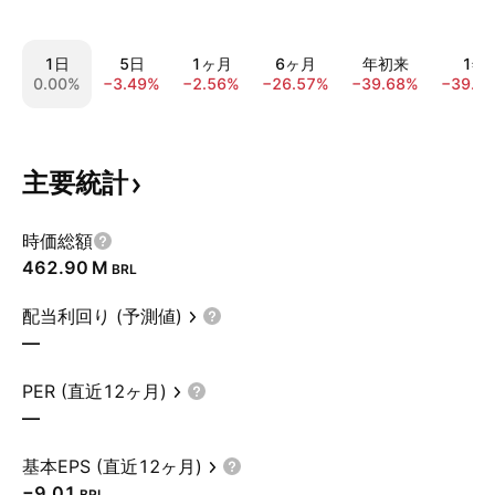
1日
5日
1ヶ月
6ヶ月
年初来
1年
0.00%
−3.49%
−2.56%
−26.57%
−39.68%
−39.2
主要統計
時価総額
‪462.90 M‬
BRL
配当利回り (予測値)
—
PER (直近12ヶ月)
—
基本EPS (直近12ヶ月)
−9.01
BRL