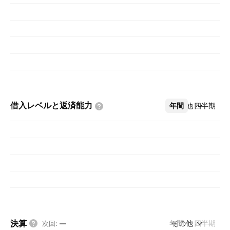
借入レベルと返済能力
年間
その他
四半期
決算
年間
その他
四半期
次回
:
—