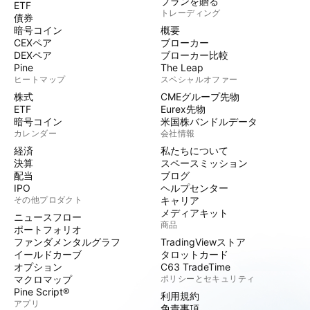
プランを贈る
ETF
トレーディング
債券
暗号コイン
概要
CEXペア
ブローカー
DEXペア
ブローカー比較
Pine
The Leap
ヒートマップ
スペシャルオファー
株式
CMEグループ先物
ETF
Eurex先物
暗号コイン
米国株バンドルデータ
カレンダー
会社情報
経済
私たちについて
決算
スペースミッション
配当
ブログ
IPO
ヘルプセンター
その他プロダクト
キャリア
メディアキット
ニュースフロー
商品
ポートフォリオ
ファンダメンタルグラフ
TradingViewストア
イールドカーブ
タロットカード
オプション
C63 TradeTime
マクロマップ
ポリシーとセキュリティ
Pine Script®
利用規約
アプリ
免責事項