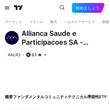
始めましょう
マーケット
/
ブラジル
/
株式
/
ヘルスケアサービス
/
医療
Allianca Saude e
Participacoes SA -
ALLIAR
AALR3
B3
概要
ファンダメンタル
コミュニティ
テクニカル
季節性
ETF