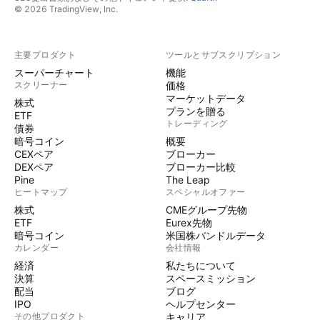
© 2026 TradingView, Inc.
主要プロダクト
ツールとサブスクリプション
スーパーチャート
機能
スクリーナー
価格
マーケットデータ
株式
プランを贈る
ETF
トレーディング
債券
暗号コイン
概要
CEXペア
ブローカー
DEXペア
ブローカー比較
Pine
The Leap
ヒートマップ
スペシャルオファー
株式
CMEグループ先物
ETF
Eurex先物
暗号コイン
米国株バンドルデータ
カレンダー
会社情報
経済
私たちについて
決算
スペースミッション
配当
ブログ
IPO
ヘルプセンター
その他プロダクト
キャリア