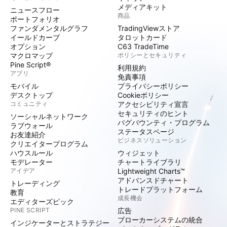
メディアキット
ニュースフロー
商品
ポートフォリオ
ファンダメンタルグラフ
TradingViewストア
イールドカーブ
タロットカード
オプション
C63 TradeTime
マクロマップ
ポリシーとセキュリティ
Pine Script®
利用規約
アプリ
免責事項
モバイル
プライバシーポリシー
デスクトップ
Cookieポリシー
コミュニティ
アクセシビリティ宣言
セキュリティのヒント
ソーシャルネットワーク
バグバウンティ・プログラム
ラブウォール
ステータスページ
お友達紹介
ビジネスソリューション
クリエイタープログラム
ハウスルール
ウィジェット
モデレーター
チャートライブラリ
アイデア
Lightweight Charts™
アドバンスドチャート
トレーディング
トレードプラットフォーム
教育
成長機会
エディターズピック
PINE SCRIPT
広告
ブローカーシステムの統合
インジケーターとストラテジー