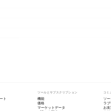
ト
ツールとサブスクリプション
コミ
ート
機能
ソー
価格
ラブ
マーケットデータ
お友