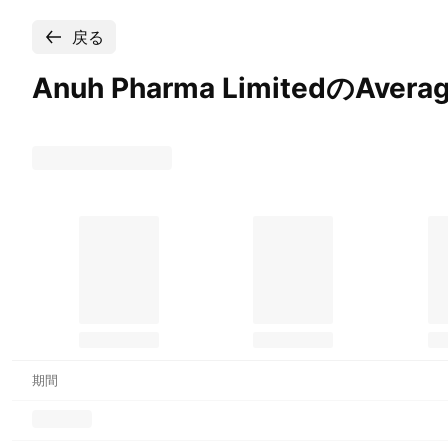
戻る
Anuh Pharma LimitedのAverage
期間