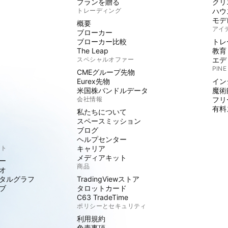
プランを贈る
クリ
トレーディング
ハウ
モデ
概要
アイ
ブローカー
ブローカー比較
トレ
The Leap
教育
スペシャルオファー
エデ
PINE
CMEグループ先物
Eurex先物
イン
米国株バンドルデータ
魔術
会社情報
フリ
有料
私たちについて
スペースミッション
ブログ
ヘルプセンター
クト
キャリア
メディアキット
ー
商品
オ
タルグラフ
TradingViewストア
ブ
タロットカード
C63 TradeTime
ポリシーとセキュリティ
利用規約
免責事項