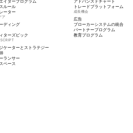
エイタープログラム
アドバンスドチャート
スルール
トレードプラットフォーム
レーター
成長機会
デア
広告
ーディング
ブローカーシステムの統合
パートナープログラム
ィターズピック
教育プログラム
 SCRIPT
ジケーターとストラテジー
師
ーランサー
スペース