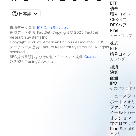
ETF
債券
日本語
暗号コイン
CEXペア
DEXペア
市場データ提供:
ICE Data Services
.
Pine
参照データ提供: FactSet. Copyright © 2026 FactSet
ヒートマップ
Research Systems Inc.
Copyright © 2026, American Bankers Association. CUSIP
株式
データベース提供: FactSet Research Systems Inc. All rights
ETF
reserved.
暗号コイン
SEC提出書類およびその他ドキュメント提供:
Quartr
.
カレンダー
© 2026 TradingView, Inc.
経済
決算
配当
IPO
その他プロダ
ニュースフロ
ポートフォリ
ファンダメン
イールドカー
オプション
マクロマップ
Pine Script®
アプリ