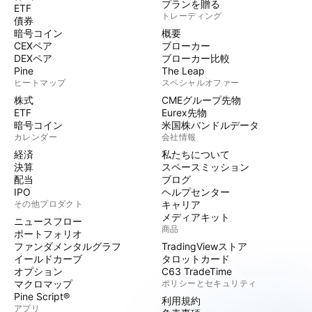
プランを贈る
ETF
トレーディング
債券
暗号コイン
概要
CEXペア
ブローカー
DEXペア
ブローカー比較
Pine
The Leap
ヒートマップ
スペシャルオファー
株式
CMEグループ先物
ETF
Eurex先物
暗号コイン
米国株バンドルデータ
カレンダー
会社情報
経済
私たちについて
決算
スペースミッション
配当
ブログ
IPO
ヘルプセンター
その他プロダクト
キャリア
メディアキット
ニュースフロー
商品
ポートフォリオ
ファンダメンタルグラフ
TradingViewストア
イールドカーブ
タロットカード
オプション
C63 TradeTime
マクロマップ
ポリシーとセキュリティ
Pine Script®
利用規約
アプリ