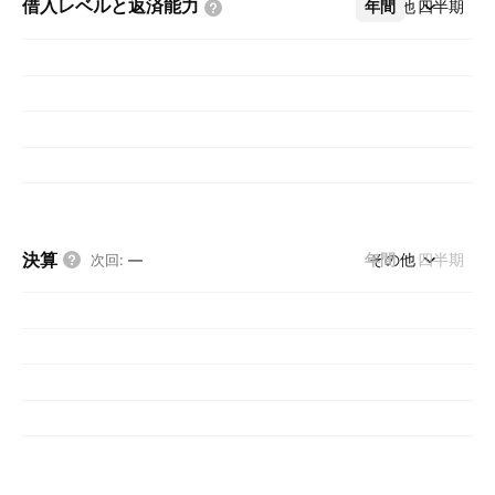
借入レベルと返済能力
年間
その他
四半期
決算
年間
その他
四半期
次回
:
—