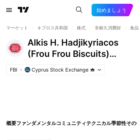
始めましょう
マーケット
/
キプロス共和国
/
株式
/
非耐久消費財
/
食品
Alkis H. Hadjikyriacos
(Frou Frou Biscuits)
Public Ltd.
FBI
Cyprus Stock Exchange
概要
ファンダメンタル
コミュニティ
テクニカル
季節性
その