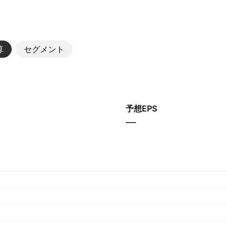
算
セグメント
予想EPS
—