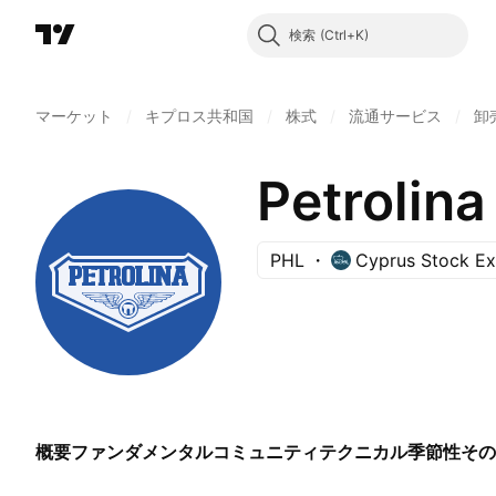
検索
マーケット
/
キプロス共和国
/
株式
/
流通サービス
/
卸
Petrolina
PHL
Cyprus Stock E
概要
ファンダメンタル
コミュニティ
テクニカル
季節性
その