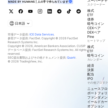
スーパーチャ
MADE BY HUMANS | 人の手で作られています
スクリーナー
株式
ETF
債券
日本語
暗号コイン
CEXペア
DEXペア
市場データ提供:
ICE Data Services
.
Pine
参照データ提供: FactSet. Copyright © 2026 FactSet
ヒートマップ
Research Systems Inc.
Copyright © 2026, American Bankers Association. CUSIP
株式
データベース提供: FactSet Research Systems Inc. All rights
ETF
reserved.
暗号コイン
SEC提出書類およびその他ドキュメント提供:
Quartr
.
カレンダー
© 2026 TradingView, Inc.
経済
決算
配当
IPO
その他プロダ
ニュースフロ
ポートフォリ
ファンダメン
イールドカー
オプション