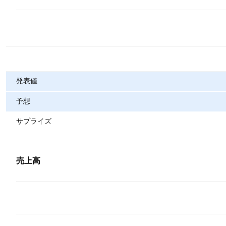
指標
発表値
予想
サプライズ
売上高