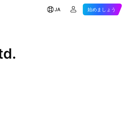
JA
始めましょう
td.