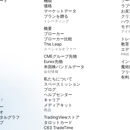
ート
機能
ソー
価格
ラブ
マーケットデータ
お友
プランを贈る
クリ
トレーディング
ハウ
モデ
概要
アイ
ブローカー
ブローカー比較
トレ
The Leap
教育
スペシャルオファー
エデ
PINE
CMEグループ先物
Eurex先物
イン
米国株バンドルデータ
魔術
会社情報
フリ
有料
私たちについて
スペースミッション
ブログ
ヘルプセンター
クト
キャリア
メディアキット
ー
商品
オ
タルグラフ
TradingViewストア
ブ
タロットカード
C63 TradeTime