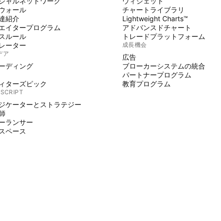
シャルネットワーク
ウィジェット
ウォール
チャートライブラリ
達紹介
Lightweight Charts™
エイタープログラム
アドバンスドチャート
スルール
トレードプラットフォーム
レーター
成長機会
デア
広告
ーディング
ブローカーシステムの統合
パートナープログラム
ィターズピック
教育プログラム
 SCRIPT
ジケーターとストラテジー
師
ーランサー
スペース