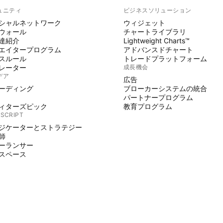
ュニティ
ビジネスソリューション
シャルネットワーク
ウィジェット
ウォール
チャートライブラリ
達紹介
Lightweight Charts™
エイタープログラム
アドバンスドチャート
スルール
トレードプラットフォーム
レーター
成長機会
デア
広告
ーディング
ブローカーシステムの統合
パートナープログラム
ィターズピック
教育プログラム
 SCRIPT
ジケーターとストラテジー
師
ーランサー
スペース