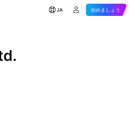
JA
始めましょう
td.