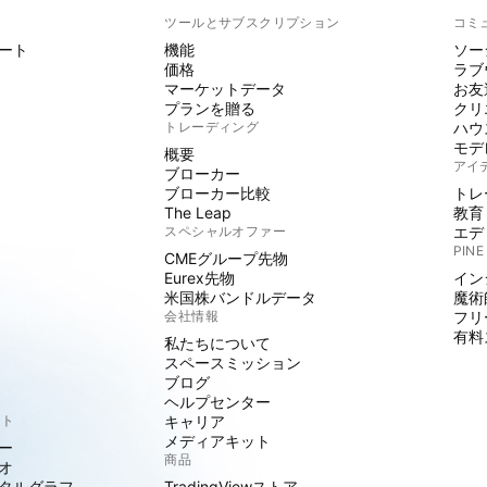
ト
ツールとサブスクリプション
コミ
ート
機能
ソー
価格
ラブ
マーケットデータ
お友
プランを贈る
クリ
トレーディング
ハウ
モデ
概要
アイ
ブローカー
ブローカー比較
トレ
The Leap
教育
スペシャルオファー
エデ
PINE
CMEグループ先物
Eurex先物
イン
米国株バンドルデータ
魔術
会社情報
フリ
有料
私たちについて
スペースミッション
ブログ
ヘルプセンター
クト
キャリア
メディアキット
ー
商品
オ
タルグラフ
TradingViewストア