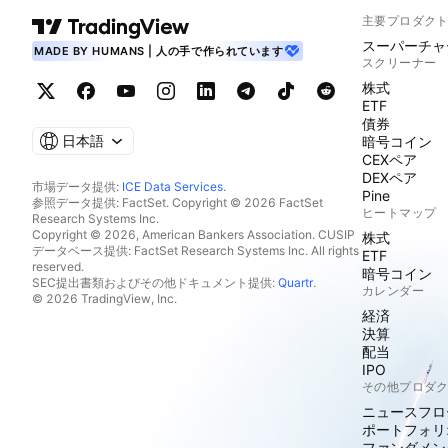
主要プロダク
スーパーチャ
MADE BY HUMANS | 人の手で作られています
スクリーナー
株式
ETF
債券
日本語
暗号コイン
CEXペア
DEXペア
市場データ提供:
ICE Data Services
.
Pine
参照データ提供: FactSet. Copyright © 2026 FactSet
ヒートマップ
Research Systems Inc.
Copyright © 2026, American Bankers Association. CUSIP
株式
データベース提供: FactSet Research Systems Inc. All rights
ETF
reserved.
暗号コイン
SEC提出書類およびその他ドキュメント提供:
Quartr
.
カレンダー
© 2026 TradingView, Inc.
経済
決算
配当
IPO
その他プロダ
ニュースフロ
ポートフォリ
ファンダメン