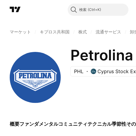
検索
マーケット
/
キプロス共和国
/
株式
/
流通サービス
/
卸
Petrolina
PHL
Cyprus Stock E
概要
ファンダメンタル
コミュニティ
テクニカル
季節性
その