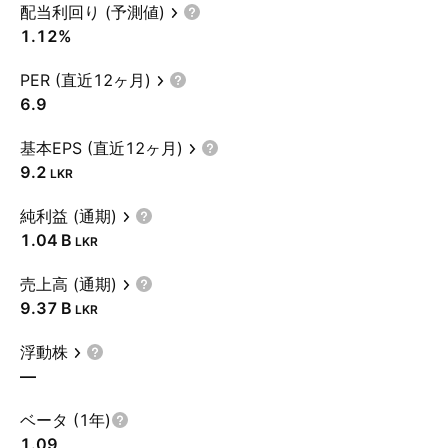
配当利回り (予測値)
1.12%
PER (直近12ヶ月)
6.9
基本EPS (直近12ヶ月)
9.2
LKR
純利益 (通期)
‪1.04 B‬
LKR
売上高 (通期)
‪9.37 B‬
LKR
浮動株
—
ベータ (1年)
1.09