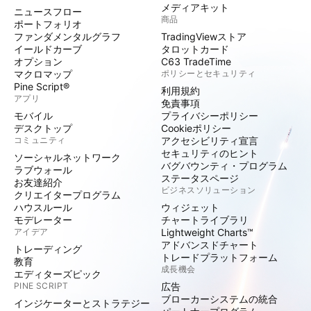
メディアキット
ニュースフロー
商品
ポートフォリオ
ファンダメンタルグラフ
TradingViewストア
イールドカーブ
タロットカード
オプション
C63 TradeTime
マクロマップ
ポリシーとセキュリティ
Pine Script®
利用規約
アプリ
免責事項
モバイル
プライバシーポリシー
デスクトップ
Cookieポリシー
コミュニティ
アクセシビリティ宣言
セキュリティのヒント
ソーシャルネットワーク
バグバウンティ・プログラム
ラブウォール
ステータスページ
お友達紹介
ビジネスソリューション
クリエイタープログラム
ハウスルール
ウィジェット
モデレーター
チャートライブラリ
アイデア
Lightweight Charts™
アドバンスドチャート
トレーディング
トレードプラットフォーム
教育
成長機会
エディターズピック
PINE SCRIPT
広告
ブローカーシステムの統合
インジケーターとストラテジー