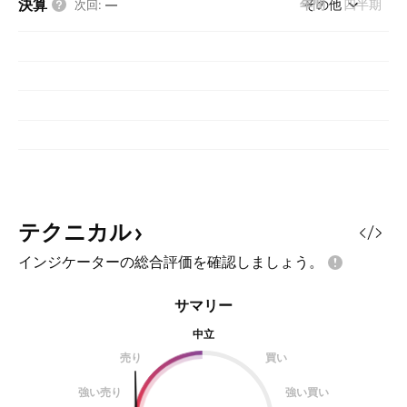
決算
年間
その他
四半期
次回
:
—
テクニカル
インジケーターの総合評価を確認しましょう。
サマリー
中立
売り
買い
強い売り
強い買い