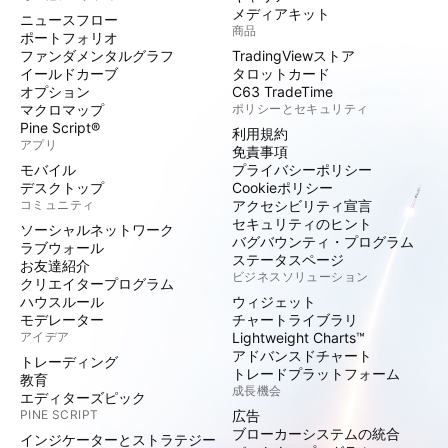
メディアキット
ニュースフロー
商品
ポートフォリオ
ファンダメンタルグラフ
TradingViewストア
イールドカーブ
タロットカード
オプション
C63 TradeTime
マクロマップ
ポリシーとセキュリティ
Pine Script®
利用規約
アプリ
免責事項
モバイル
プライバシーポリシー
デスクトップ
Cookieポリシー
コミュニティ
アクセシビリティ宣言
セキュリティのヒント
ソーシャルネットワーク
バグバウンティ・プログラム
ラブウォール
ステータスページ
お友達紹介
ビジネスソリューション
クリエイタープログラム
ハウスルール
ウィジェット
モデレーター
チャートライブラリ
アイデア
Lightweight Charts™
アドバンスドチャート
トレーディング
トレードプラットフォーム
教育
成長機会
エディターズピック
PINE SCRIPT
広告
ブローカーシステムの統合
インジケーターとストラテジー