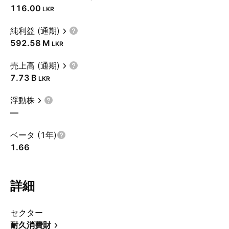
116.00
LKR
純利益 (通期)
‪592.58 M‬
LKR
売上高 (通期)
‪7.73 B‬
LKR
浮動株
—
ベータ (1年)
1.66
詳細
セクター
耐久消費財