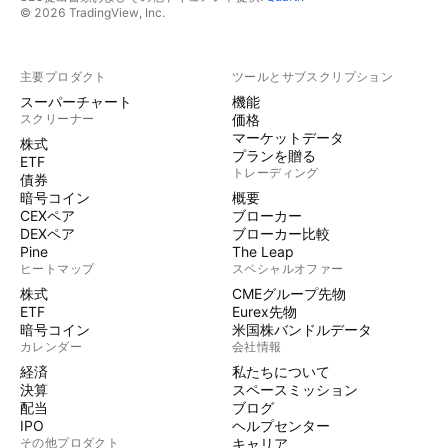
© 2026 TradingView, Inc.
主要プロダクト
ツールとサブスクリプション
スーパーチャート
機能
スクリーナー
価格
マーケットデータ
株式
プランを贈る
ETF
トレーディング
債券
暗号コイン
概要
CEXペア
ブローカー
DEXペア
ブローカー比較
Pine
The Leap
ヒートマップ
スペシャルオファー
株式
CMEグループ先物
ETF
Eurex先物
暗号コイン
米国株バンドルデータ
カレンダー
会社情報
経済
私たちについて
決算
スペースミッション
配当
ブログ
IPO
ヘルプセンター
その他プロダクト
キャリア