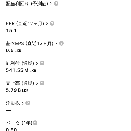
配当利回り (予測値)
—
PER (直近12ヶ月)
15.1
基本EPS (直近12ヶ月)
0.5
LKR
純利益 (通期)
‪541.55 M‬
LKR
売上高 (通期)
‪5.79 B‬
LKR
浮動株
—
ベータ (1年)
0.50