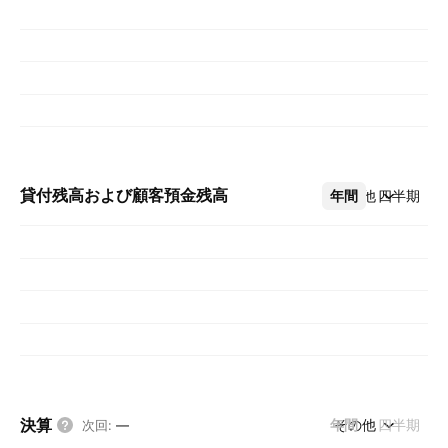
貸付残高および顧客預金残高
年間
その他
四半期
決算
年間
その他
四半期
次回
:
—