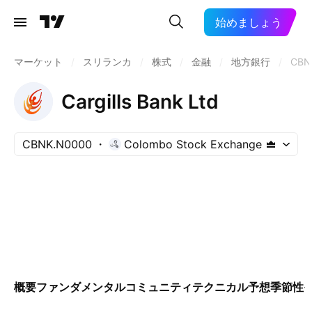
始めましょう
マーケット
/
スリランカ
/
株式
/
金融
/
地方銀行
/
CBN
Cargills Bank Ltd
CBNK.N0000
Colombo Stock Exchange
概要
ファンダメンタル
コミュニティ
テクニカル
予想
季節性