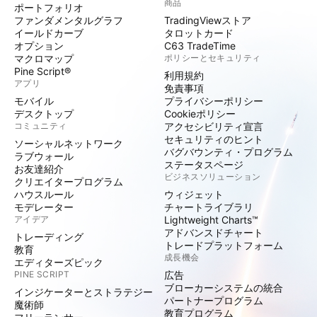
商品
ポートフォリオ
ファンダメンタルグラフ
TradingViewストア
イールドカーブ
タロットカード
オプション
C63 TradeTime
マクロマップ
ポリシーとセキュリティ
Pine Script®
利用規約
アプリ
免責事項
モバイル
プライバシーポリシー
デスクトップ
Cookieポリシー
コミュニティ
アクセシビリティ宣言
セキュリティのヒント
ソーシャルネットワーク
バグバウンティ・プログラム
ラブウォール
ステータスページ
お友達紹介
ビジネスソリューション
クリエイタープログラム
ハウスルール
ウィジェット
モデレーター
チャートライブラリ
アイデア
Lightweight Charts™
アドバンスドチャート
トレーディング
トレードプラットフォーム
教育
成長機会
エディターズピック
PINE SCRIPT
広告
ブローカーシステムの統合
インジケーターとストラテジー
パートナープログラム
魔術師
教育プログラム