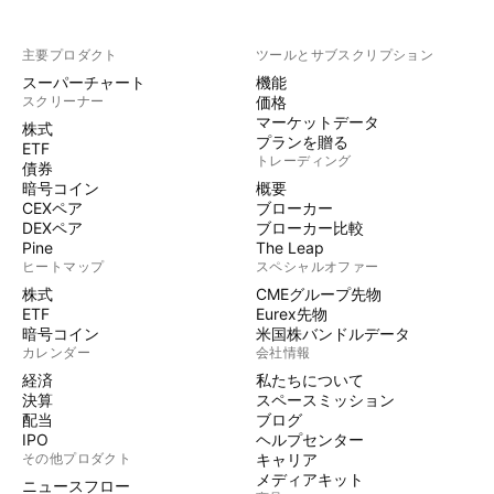
主要プロダクト
ツールとサブスクリプション
スーパーチャート
機能
スクリーナー
価格
マーケットデータ
株式
プランを贈る
ETF
トレーディング
債券
暗号コイン
概要
CEXペア
ブローカー
DEXペア
ブローカー比較
Pine
The Leap
ヒートマップ
スペシャルオファー
株式
CMEグループ先物
ETF
Eurex先物
暗号コイン
米国株バンドルデータ
カレンダー
会社情報
経済
私たちについて
決算
スペースミッション
配当
ブログ
IPO
ヘルプセンター
その他プロダクト
キャリア
メディアキット
ニュースフロー