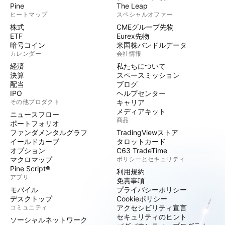
Pine
The Leap
ヒートマップ
スペシャルオファー
株式
CMEグループ先物
ETF
Eurex先物
暗号コイン
米国株バンドルデータ
カレンダー
会社情報
経済
私たちについて
決算
スペースミッション
配当
ブログ
IPO
ヘルプセンター
その他プロダクト
キャリア
メディアキット
ニュースフロー
商品
ポートフォリオ
ファンダメンタルグラフ
TradingViewストア
イールドカーブ
タロットカード
オプション
C63 TradeTime
マクロマップ
ポリシーとセキュリティ
Pine Script®
利用規約
アプリ
免責事項
モバイル
プライバシーポリシー
デスクトップ
Cookieポリシー
コミュニティ
アクセシビリティ宣言
セキュリティのヒント
ソーシャルネットワーク