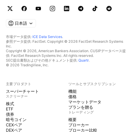
日本語
市場データ提供:
ICE Data Services
.
参照データ提供: FactSet. Copyright © 2026 FactSet Research Systems
Inc.
Copyright © 2026, American Bankers Association. CUSIPデータベース提
供: FactSet Research Systems Inc. All rights reserved.
SEC提出書類およびその他ドキュメント提供:
Quartr
.
© 2026 TradingView, Inc.
主要プロダクト
ツールとサブスクリプション
スーパーチャート
機能
スクリーナー
価格
マーケットデータ
株式
プランを贈る
ETF
トレーディング
債券
暗号コイン
概要
CEXペア
ブローカー
DEXペア
ブローカー比較