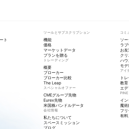
ト
ツールとサブスクリプション
コミ
ート
機能
ソー
価格
ラブ
マーケットデータ
お友
プランを贈る
クリ
トレーディング
ハウ
モデ
概要
アイ
ブローカー
ブローカー比較
トレ
The Leap
教育
スペシャルオファー
エデ
PINE
CMEグループ先物
Eurex先物
イン
米国株バンドルデータ
魔術
会社情報
フリ
有料
私たちについて
スペースミッション
ブログ