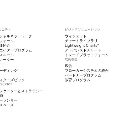
ュニティ
ビジネスソリューション
シャルネットワーク
ウィジェット
ウォール
チャートライブラリ
達紹介
Lightweight Charts™
エイタープログラム
アドバンスドチャート
スルール
トレードプラットフォーム
レーター
成長機会
デア
広告
ーディング
ブローカーシステムの統合
パートナープログラム
ィターズピック
教育プログラム
 SCRIPT
ジケーターとストラテジー
師
ーランサー
スペース