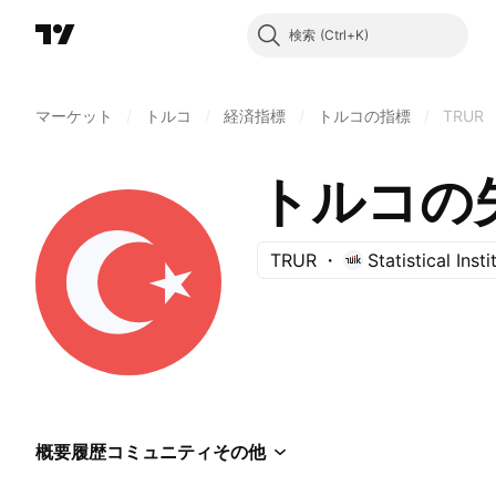
検索
マーケット
/
トルコ
/
経済指標
/
トルコの指標
/
TRUR
トルコの
TRUR
Statistical Insti
概要
履歴
コミュニティ
その他