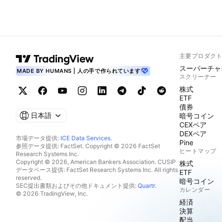
主要プロダク
スーパーチャ
MADE BY HUMANS | 人の手で作られています
スクリーナー
株式
ETF
債券
日本語
暗号コイン
CEXペア
DEXペア
市場データ提供:
ICE Data Services
.
Pine
参照データ提供: FactSet. Copyright © 2026 FactSet
ヒートマップ
Research Systems Inc.
Copyright © 2026, American Bankers Association. CUSIP
株式
データベース提供: FactSet Research Systems Inc. All rights
ETF
reserved.
暗号コイン
SEC提出書類およびその他ドキュメント提供:
Quartr
.
カレンダー
© 2026 TradingView, Inc.
経済
決算
配当