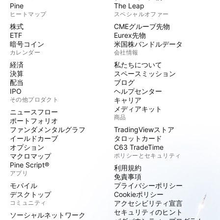
Pine
The Leap
ヒートマップ
スペシャルオファー
株式
CMEグループ先物
ETF
Eurex先物
暗号コイン
米国株バンドルデータ
カレンダー
会社情報
経済
私たちについて
決算
スペースミッション
配当
ブログ
IPO
ヘルプセンター
その他プロダクト
キャリア
メディアキット
ニュースフロー
商品
ポートフォリオ
ファンダメンタルグラフ
TradingViewストア
イールドカーブ
タロットカード
オプション
C63 TradeTime
マクロマップ
ポリシーとセキュリティ
Pine Script®
利用規約
アプリ
免責事項
モバイル
プライバシーポリシー
デスクトップ
Cookieポリシー
コミュニティ
アクセシビリティ宣言
セキュリティのヒント
ソーシャルネットワーク