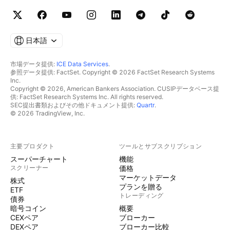
日本語
市場データ提供:
ICE Data Services
.
参照データ提供: FactSet. Copyright © 2026 FactSet Research Systems
Inc.
Copyright © 2026, American Bankers Association. CUSIPデータベース提
供: FactSet Research Systems Inc. All rights reserved.
SEC提出書類およびその他ドキュメント提供:
Quartr
.
© 2026 TradingView, Inc.
主要プロダクト
ツールとサブスクリプション
スーパーチャート
機能
スクリーナー
価格
マーケットデータ
株式
プランを贈る
ETF
トレーディング
債券
暗号コイン
概要
CEXペア
ブローカー
DEXペア
ブローカー比較