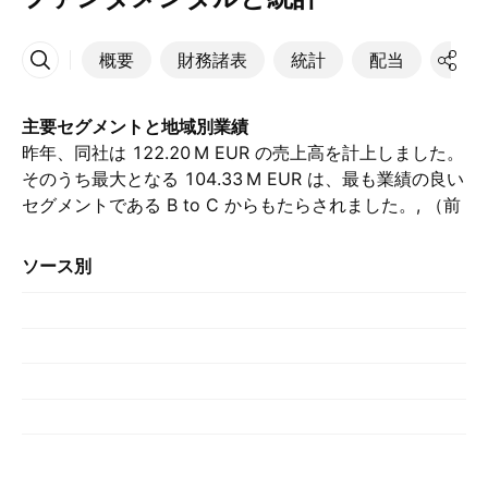
概要
財務諸表
統計
配当
決算
その他
主要セグメントと地域別業績
昨年、同社は ‪122.20 M‬ EUR の売上高を計上しました。
そのうち最大となる ‪104.33 M‬ EUR は、最も業績の良い
セグメントである B to C からもたらされました。, （前
年の ‪115.20 M‬ EUR と比較して）. 最大の貢献は フラン
ス によるもので、昨年は ‪122.51 M‬ EUR を占めまし
ソース別
た。, （前年は ‪130.46 M‬ EUR でした）.