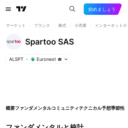
始めましょう
マーケット
/
フランス
/
株式
/
小売業
/
インターネット小
Spartoo SAS
ALSPT
Euronext
概要
ファンダメンタル
コミュニティ
テクニカル
予想
季節性
ファンダメンタルと統計