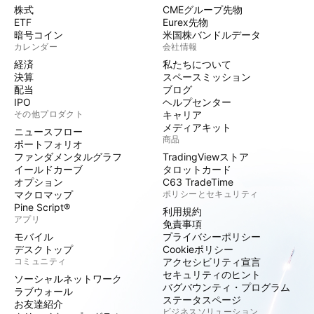
株式
CMEグループ先物
ETF
Eurex先物
暗号コイン
米国株バンドルデータ
カレンダー
会社情報
経済
私たちについて
決算
スペースミッション
配当
ブログ
IPO
ヘルプセンター
その他プロダクト
キャリア
メディアキット
ニュースフロー
商品
ポートフォリオ
ファンダメンタルグラフ
TradingViewストア
イールドカーブ
タロットカード
オプション
C63 TradeTime
マクロマップ
ポリシーとセキュリティ
Pine Script®
利用規約
アプリ
免責事項
モバイル
プライバシーポリシー
デスクトップ
Cookieポリシー
コミュニティ
アクセシビリティ宣言
セキュリティのヒント
ソーシャルネットワーク
バグバウンティ・プログラム
ラブウォール
ステータスページ
お友達紹介
ビジネスソリューション