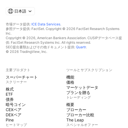
日本語
市場データ提供:
ICE Data Services
.
参照データ提供: FactSet. Copyright © 2026 FactSet Research Systems
Inc.
Copyright © 2026, American Bankers Association. CUSIPデータベース提
供: FactSet Research Systems Inc. All rights reserved.
SEC提出書類およびその他ドキュメント提供:
Quartr
.
© 2026 TradingView, Inc.
主要プロダクト
ツールとサブスクリプション
スーパーチャート
機能
スクリーナー
価格
マーケットデータ
株式
プランを贈る
ETF
トレーディング
債券
暗号コイン
概要
CEXペア
ブローカー
DEXペア
ブローカー比較
Pine
The Leap
ヒートマップ
スペシャルオファー