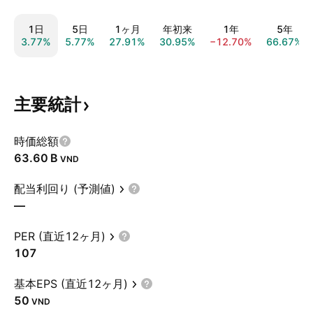
1日
5日
1ヶ月
年初来
1年
5年
3.77%
5.77%
27.91%
30.95%
−12.70%
66.67%
主要統計
時価総額
‪63.60 B‬
VND
配当利回り (予測値)
—
PER (直近12ヶ月)
107
基本EPS (直近12ヶ月)
50
VND