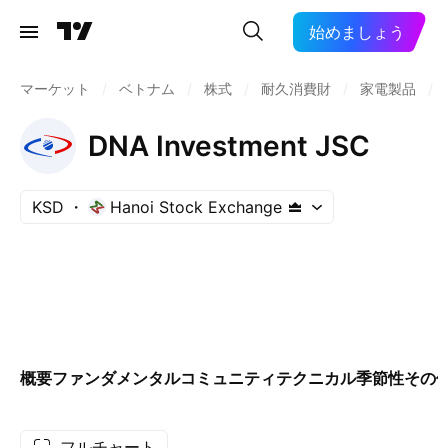
始めましょう
マーケット
/
ベトナム
/
株式
/
耐久消費財
/
家電製品
/
DNA Investment JSC
KSD
Hanoi Stock Exchange
概要
ファンダメンタル
コミュニティ
テクニカル
季節性
その
フルチャート