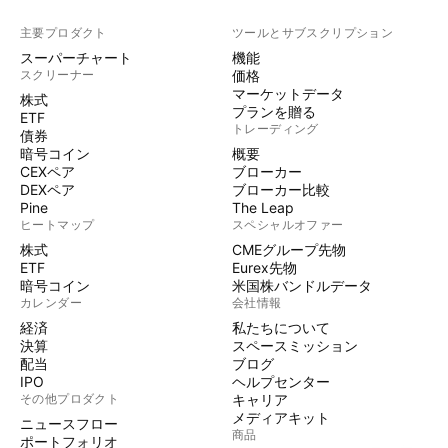
主要プロダクト
ツールとサブスクリプション
スーパーチャート
機能
スクリーナー
価格
マーケットデータ
株式
プランを贈る
ETF
トレーディング
債券
暗号コイン
概要
CEXペア
ブローカー
DEXペア
ブローカー比較
Pine
The Leap
ヒートマップ
スペシャルオファー
株式
CMEグループ先物
ETF
Eurex先物
暗号コイン
米国株バンドルデータ
カレンダー
会社情報
経済
私たちについて
決算
スペースミッション
配当
ブログ
IPO
ヘルプセンター
その他プロダクト
キャリア
メディアキット
ニュースフロー
商品
ポートフォリオ