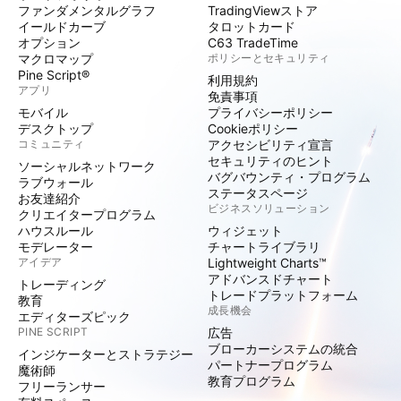
ファンダメンタルグラフ
TradingViewストア
イールドカーブ
タロットカード
オプション
C63 TradeTime
マクロマップ
ポリシーとセキュリティ
Pine Script®
利用規約
アプリ
免責事項
モバイル
プライバシーポリシー
デスクトップ
Cookieポリシー
コミュニティ
アクセシビリティ宣言
セキュリティのヒント
ソーシャルネットワーク
バグバウンティ・プログラム
ラブウォール
ステータスページ
お友達紹介
ビジネスソリューション
クリエイタープログラム
ハウスルール
ウィジェット
モデレーター
チャートライブラリ
アイデア
Lightweight Charts™
アドバンスドチャート
トレーディング
トレードプラットフォーム
教育
成長機会
エディターズピック
PINE SCRIPT
広告
ブローカーシステムの統合
インジケーターとストラテジー
パートナープログラム
魔術師
教育プログラム
フリーランサー