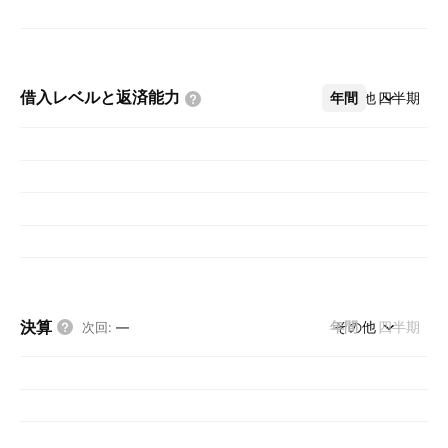
借入レベルと返済能力
年間
その他
四半期
決算
年間
その他
四半期
次回
:
—