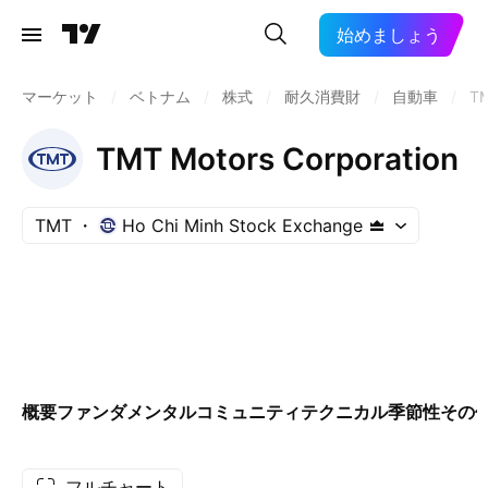
始めましょう
マーケット
/
ベトナム
/
株式
/
耐久消費財
/
自動車
/
T
TMT Motors Corporation
TMT
Ho Chi Minh Stock Exchange
概要
ファンダメンタル
コミュニティ
テクニカル
季節性
その
フルチャート