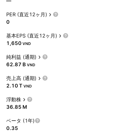
—
PER (直近12ヶ月)
0
基本EPS (直近12ヶ月)
1,650
VND
純利益 (通期)
‪62.87 B‬
VND
売上高 (通期)
‪2.10 T‬
VND
浮動株
‪36.85 M‬
ベータ (1年)
0.35