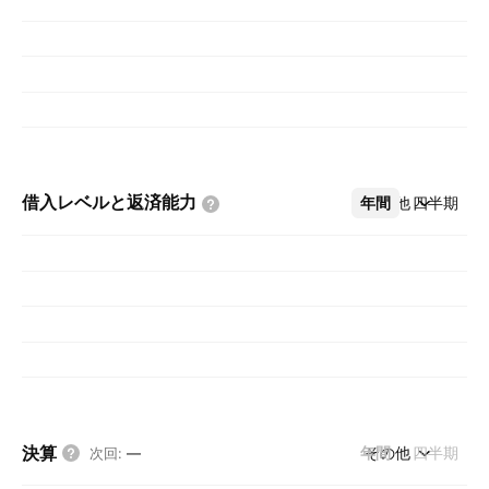
借入レベルと返済能力
年間
その他
四半期
決算
年間
その他
四半期
次回
:
—