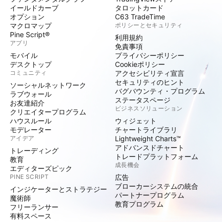
イールドカーブ
タロットカード
オプション
C63 TradeTime
マクロマップ
ポリシーとセキュリティ
Pine Script®
利用規約
アプリ
免責事項
モバイル
プライバシーポリシー
デスクトップ
Cookieポリシー
コミュニティ
アクセシビリティ宣言
セキュリティのヒント
ソーシャルネットワーク
バグバウンティ・プログラム
ラブウォール
ステータスページ
お友達紹介
ビジネスソリューション
クリエイタープログラム
ハウスルール
ウィジェット
モデレーター
チャートライブラリ
アイデア
Lightweight Charts™
アドバンスドチャート
トレーディング
トレードプラットフォーム
教育
成長機会
エディターズピック
PINE SCRIPT
広告
ブローカーシステムの統合
インジケーターとストラテジー
パートナープログラム
魔術師
教育プログラム
フリーランサー
有料スペース