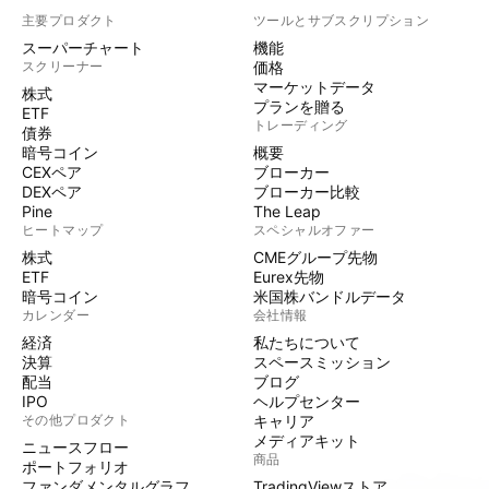
主要プロダクト
ツールとサブスクリプション
スーパーチャート
機能
スクリーナー
価格
マーケットデータ
株式
プランを贈る
ETF
トレーディング
債券
暗号コイン
概要
CEXペア
ブローカー
DEXペア
ブローカー比較
Pine
The Leap
ヒートマップ
スペシャルオファー
株式
CMEグループ先物
ETF
Eurex先物
暗号コイン
米国株バンドルデータ
カレンダー
会社情報
経済
私たちについて
決算
スペースミッション
配当
ブログ
IPO
ヘルプセンター
その他プロダクト
キャリア
メディアキット
ニュースフロー
商品
ポートフォリオ
ファンダメンタルグラフ
TradingViewストア