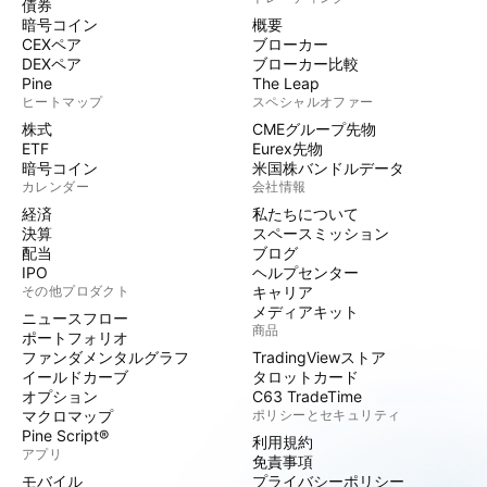
債券
暗号コイン
概要
CEXペア
ブローカー
DEXペア
ブローカー比較
Pine
The Leap
ヒートマップ
スペシャルオファー
株式
CMEグループ先物
ETF
Eurex先物
暗号コイン
米国株バンドルデータ
カレンダー
会社情報
経済
私たちについて
決算
スペースミッション
配当
ブログ
IPO
ヘルプセンター
その他プロダクト
キャリア
メディアキット
ニュースフロー
商品
ポートフォリオ
ファンダメンタルグラフ
TradingViewストア
イールドカーブ
タロットカード
オプション
C63 TradeTime
マクロマップ
ポリシーとセキュリティ
Pine Script®
利用規約
アプリ
免責事項
モバイル
プライバシーポリシー