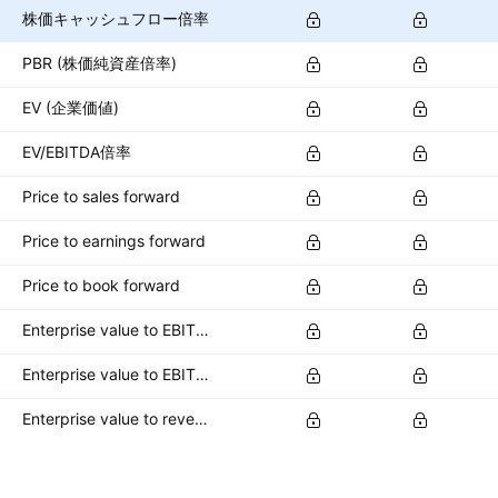
株価キャッシュフロー倍率
PBR (株価純資産倍率)
EV (企業価値)
EV/EBITDA倍率
Price to sales forward
Price to earnings forward
Price to book forward
Enterprise value to EBITDA forward
Enterprise value to EBIT forward
Enterprise value to revenue forward