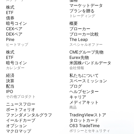
マーケットデータ
株式
プランを贈る
ETF
トレーディング
債券
暗号コイン
概要
CEXペア
ブローカー
DEXペア
ブローカー比較
Pine
The Leap
ヒートマップ
スペシャルオファー
株式
CMEグループ先物
ETF
Eurex先物
暗号コイン
米国株バンドルデータ
カレンダー
会社情報
経済
私たちについて
決算
スペースミッション
配当
ブログ
IPO
ヘルプセンター
その他プロダクト
キャリア
メディアキット
ニュースフロー
商品
ポートフォリオ
ファンダメンタルグラフ
TradingViewストア
イールドカーブ
タロットカード
オプション
C63 TradeTime
マクロマップ
ポリシーとセキュリティ