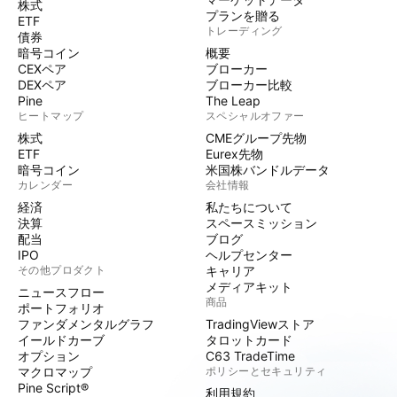
株式
プランを贈る
ETF
トレーディング
債券
暗号コイン
概要
CEXペア
ブローカー
DEXペア
ブローカー比較
Pine
The Leap
ヒートマップ
スペシャルオファー
株式
CMEグループ先物
ETF
Eurex先物
暗号コイン
米国株バンドルデータ
カレンダー
会社情報
経済
私たちについて
決算
スペースミッション
配当
ブログ
IPO
ヘルプセンター
その他プロダクト
キャリア
メディアキット
ニュースフロー
商品
ポートフォリオ
ファンダメンタルグラフ
TradingViewストア
イールドカーブ
タロットカード
オプション
C63 TradeTime
マクロマップ
ポリシーとセキュリティ
Pine Script®
利用規約