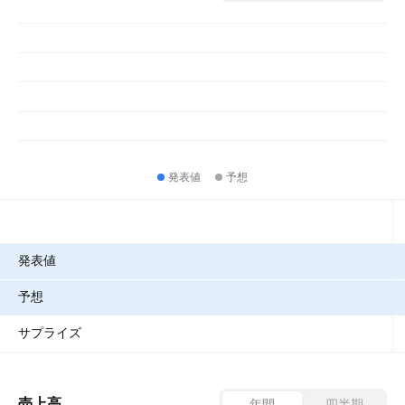
発表値
予想
指標
発表値
予想
サプライズ
売上高
年間
四半期