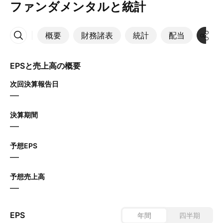
ファンダメンタルと統計
概要
財務諸表
統計
配当
決算
その他
EPSと売上高の概要
次回決算報告日
—
決算期間
—
予想EPS
—
予想売上高
—
EPS
年間
四半期