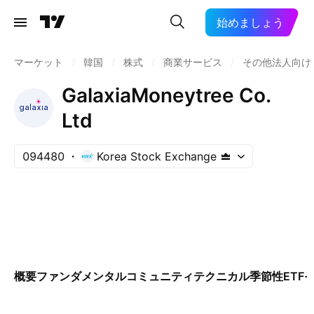
始めましょう
マーケット
/
韓国
/
株式
/
商業サービス
/
その他法人向け
GalaxiaMoneytree Co.
Ltd
094480
Korea Stock Exchange
概要
ファンダメンタル
コミュニティ
テクニカル
季節性
ETF