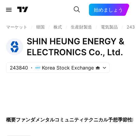
始めましょう
マーケット
/
韓国
/
株式
/
生産財製造
/
電気製品
/
243
SHIN HEUNG ENERGY &
ELECTRONICS Co., Ltd.
243840
Korea Stock Exchange
概要
ファンダメンタル
コミュニティ
テクニカル
予想
季節性
E