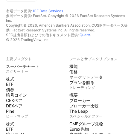
市場データ提供:
ICE Data Services
.
参照データ提供: FactSet. Copyright © 2026 FactSet Research Systems
Inc.
Copyright © 2026, American Bankers Association. CUSIPデータベース提
供: FactSet Research Systems Inc. All rights reserved.
SEC提出書類およびその他ドキュメント提供:
Quartr
.
© 2026 TradingView, Inc.
主要プロダクト
ツールとサブスクリプション
スーパーチャート
機能
スクリーナー
価格
マーケットデータ
株式
プランを贈る
ETF
トレーディング
債券
暗号コイン
概要
CEXペア
ブローカー
DEXペア
ブローカー比較
Pine
The Leap
ヒートマップ
スペシャルオファー
株式
CMEグループ先物
ETF
Eurex先物