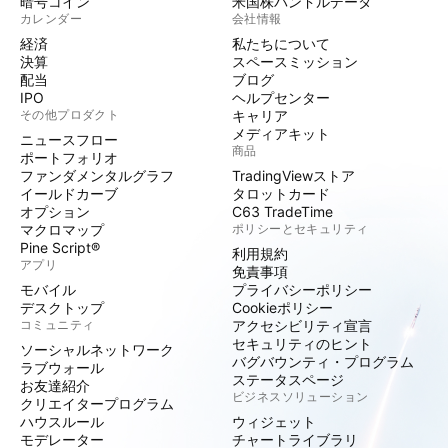
暗号コイン
米国株バンドルデータ
カレンダー
会社情報
経済
私たちについて
決算
スペースミッション
配当
ブログ
IPO
ヘルプセンター
その他プロダクト
キャリア
メディアキット
ニュースフロー
商品
ポートフォリオ
ファンダメンタルグラフ
TradingViewストア
イールドカーブ
タロットカード
オプション
C63 TradeTime
マクロマップ
ポリシーとセキュリティ
Pine Script®
利用規約
アプリ
免責事項
モバイル
プライバシーポリシー
デスクトップ
Cookieポリシー
コミュニティ
アクセシビリティ宣言
セキュリティのヒント
ソーシャルネットワーク
バグバウンティ・プログラム
ラブウォール
ステータスページ
お友達紹介
ビジネスソリューション
クリエイタープログラム
ハウスルール
ウィジェット
モデレーター
チャートライブラリ