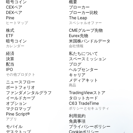
暗号コイン
概要
CEXペア
ブローカー
DEXペア
ブローカー比較
Pine
The Leap
ヒートマップ
スペシャルオファー
株式
CMEグループ先物
ETF
Eurex先物
暗号コイン
米国株バンドルデータ
カレンダー
会社情報
経済
私たちについて
決算
スペースミッション
配当
ブログ
IPO
ヘルプセンター
その他プロダクト
キャリア
メディアキット
ニュースフロー
商品
ポートフォリオ
ファンダメンタルグラフ
TradingViewストア
イールドカーブ
タロットカード
オプション
C63 TradeTime
マクロマップ
ポリシーとセキュリティ
Pine Script®
利用規約
アプリ
免責事項
モバイル
プライバシーポリシー
デスクトップ
Cookieポリシー