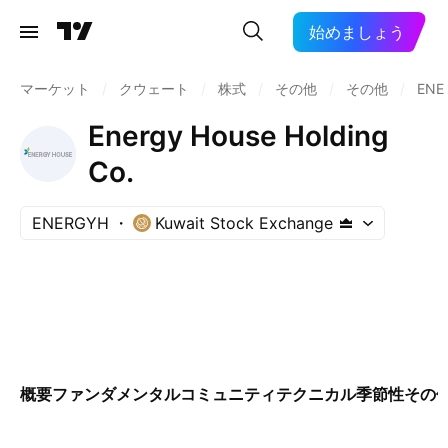
始めましょう
マーケット
/
クウェート
/
株式
/
その他
/
その他
/
ENE
Energy House Holding
Co.
ENERGYH
Kuwait Stock Exchange
概要
ファンダメンタル
コミュニティ
テクニカル
季節性
その