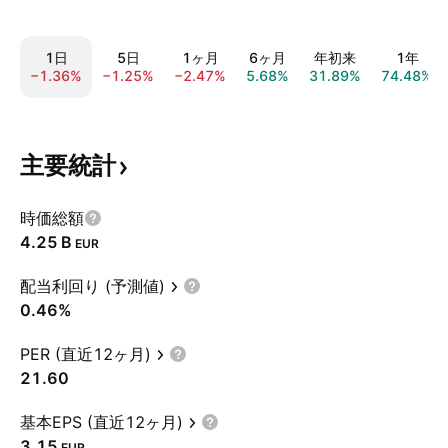
1日
5日
1ヶ月
6ヶ月
年初来
1年
−1.36%
−1.25%
−2.47%
5.68%
31.89%
74.48%
主要統計
時価総額
‪4.25 B‬
EUR
配当利回り (予測値)
0.46%
PER (直近12ヶ月)
21.60
基本EPS (直近12ヶ月)
3.15
EUR