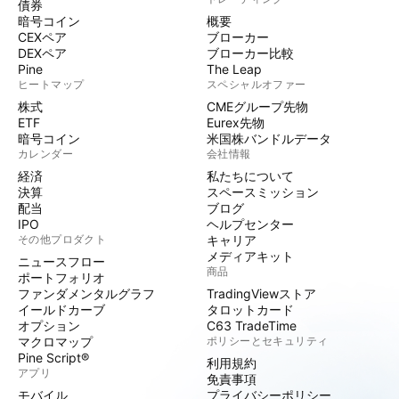
債券
暗号コイン
概要
CEXペア
ブローカー
DEXペア
ブローカー比較
Pine
The Leap
ヒートマップ
スペシャルオファー
株式
CMEグループ先物
ETF
Eurex先物
暗号コイン
米国株バンドルデータ
カレンダー
会社情報
経済
私たちについて
決算
スペースミッション
配当
ブログ
IPO
ヘルプセンター
その他プロダクト
キャリア
メディアキット
ニュースフロー
商品
ポートフォリオ
ファンダメンタルグラフ
TradingViewストア
イールドカーブ
タロットカード
オプション
C63 TradeTime
マクロマップ
ポリシーとセキュリティ
Pine Script®
利用規約
アプリ
免責事項
モバイル
プライバシーポリシー