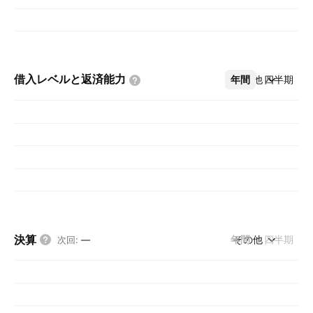
借入レベルと返済能力
年間
その他
四半期
決算
年間
その他
四半期
次回
:
—