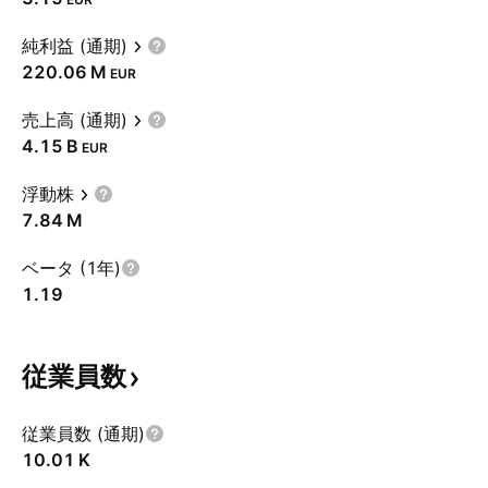
純利益 (通期)
‪220.06 M‬
EUR
売上高 (通期)
‪4.15 B‬
EUR
浮動株
‪7.84 M‬
ベータ (1年)
1.19
従業員数
従業員数 (通期)
‪10.01 K‬