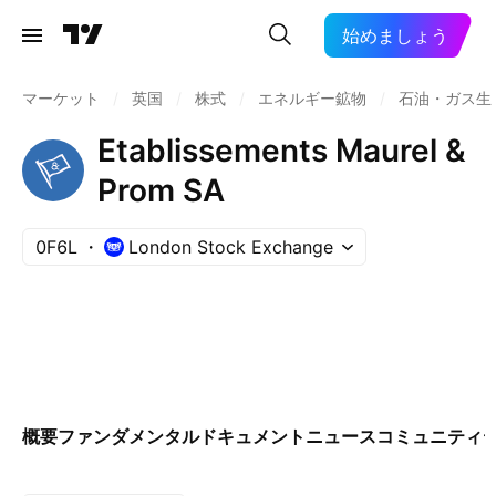
始めましょう
マーケット
/
英国
/
株式
/
エネルギー鉱物
/
石油・ガス生
Etablissements Maurel &
Prom SA
0F6L
London Stock Exchange
概要
ファンダメンタル
ドキュメント
ニュース
コミュニティ