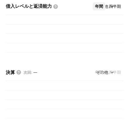
借入レベルと返済能力
年間
その他
四半期
決算
年間
その他
四半期
次回
:
—