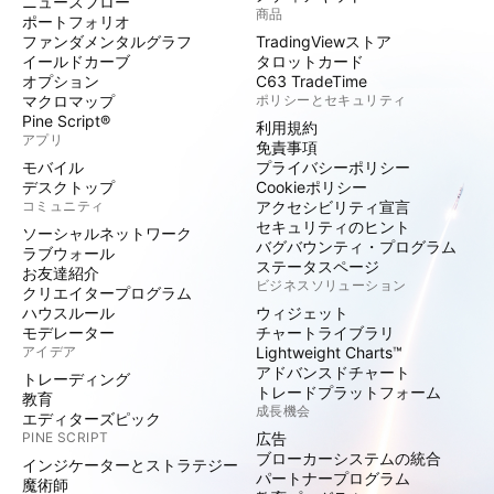
ニュースフロー
商品
ポートフォリオ
ファンダメンタルグラフ
TradingViewストア
イールドカーブ
タロットカード
オプション
C63 TradeTime
マクロマップ
ポリシーとセキュリティ
Pine Script®
利用規約
アプリ
免責事項
モバイル
プライバシーポリシー
デスクトップ
Cookieポリシー
コミュニティ
アクセシビリティ宣言
セキュリティのヒント
ソーシャルネットワーク
バグバウンティ・プログラム
ラブウォール
ステータスページ
お友達紹介
ビジネスソリューション
クリエイタープログラム
ハウスルール
ウィジェット
モデレーター
チャートライブラリ
アイデア
Lightweight Charts™
アドバンスドチャート
トレーディング
トレードプラットフォーム
教育
成長機会
エディターズピック
PINE SCRIPT
広告
ブローカーシステムの統合
インジケーターとストラテジー
パートナープログラム
魔術師