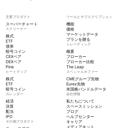
主要プロダクト
ツールとサブスクリプション
スーパーチャート
機能
スクリーナー
価格
マーケットデータ
株式
プランを贈る
ETF
トレーディング
債券
暗号コイン
概要
CEXペア
ブローカー
DEXペア
ブローカー比較
Pine
The Leap
ヒートマップ
スペシャルオファー
株式
CMEグループ先物
ETF
Eurex先物
暗号コイン
米国株バンドルデータ
カレンダー
会社情報
経済
私たちについて
決算
スペースミッション
配当
ブログ
IPO
ヘルプセンター
その他プロダクト
キャリア
メディアキット