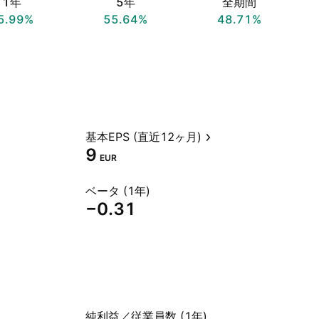
1年
5年
全期間
5.99%
55.64%
48.71%
基本EPS (直近12ヶ月)
9
EUR
ベータ (1年)
−0.31
純利益／従業員数 (1年)