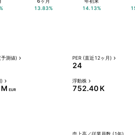
月
6ヶ月
年初来
%
13.83%
14.13%
1
(予測値)
PER (直近12ヶ月)
24
)
浮動株
 M‬
‪752.40 K‬
EUR
売上高／従業員数 (1年)