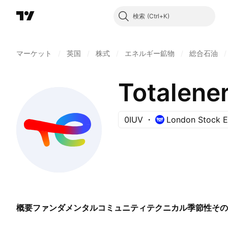
検索
マーケット
/
英国
/
株式
/
エネルギー鉱物
/
総合石油
/
Totalene
0IUV
London Stock 
概要
ファンダメンタル
コミュニティ
テクニカル
季節性
その