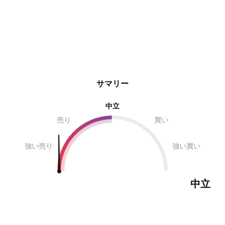
サマリー
中立
売り
買い
強い売り
強い買い
中立