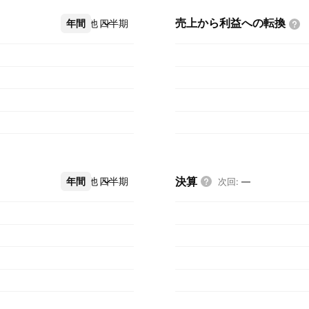
売上から利益への転換
年間
その他
四半期
決算
年間
その他
四半期
次回
:
—