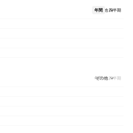
年間
その他
四半期
年間
その他
四半期