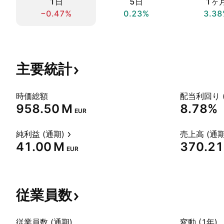
1日
5日
1ヶ
−0.47%
0.23%
3.38
主要統計
時価総額
配当利回り 
‪958.50 M‬
8.78%
EUR
純利益 (通期)
売上高 (通期
‪41.00 M‬
‪370.21
EUR
従業員数
従業員数 (通期)
変動 (1年)