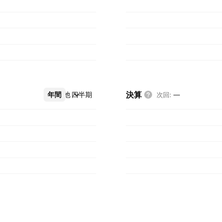
決算
年間
その他
四半期
次回
:
—