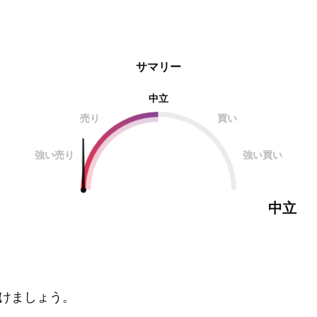
サマリー
中立
売り
買い
強い売り
強い買い
中立
けましょう。