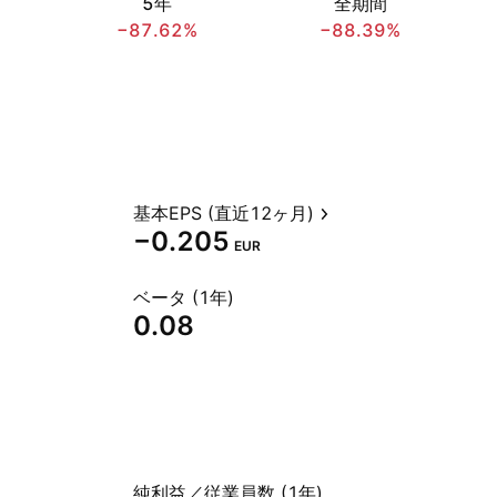
5年
全期間
−87.62%
−88.39%
基本EPS (直近12ヶ月)
−0.205
EUR
ベータ (1年)
0.08
純利益／従業員数 (1年)