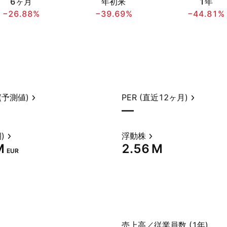
6ヶ月
年初来
1年
−26.88%
−39.69%
−44.81%
(予測値)
PER (直近12ヶ月)
—
)
浮動株
‬
‪2.56 M‬
EUR
売上高／従業員数 (1年)