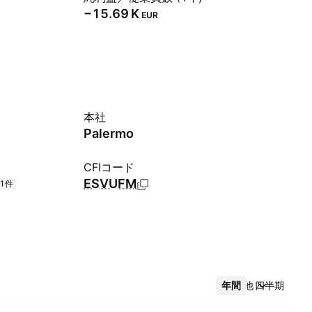
‪−15.69 K‬
EUR
本社
Palermo
CFIコード
ESVUFM
+1件
年間
その他
四半期