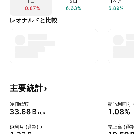
1日
5日
1ヶ月
−0.87%
6.63%
6.89%
レオナルドと比較
主要統計
時価総額
配当利回り 
‪33.68 B‬
1.08%
EUR
純利益 (通期)
売上高 (通期