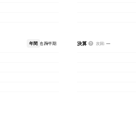
決算
年間
その他
四半期
次回
:
—