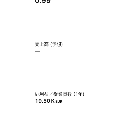
0.99
売上高 (予想)
—
純利益／従業員数 (1年)
‪19.50 K‬
EUR