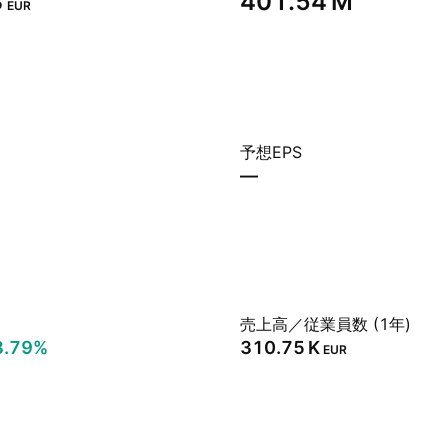
‬
‪401.54 M‬
EUR
予想EPS
—
売上高／従業員数 (1年)
3.79%
‪310.75 K‬
EUR