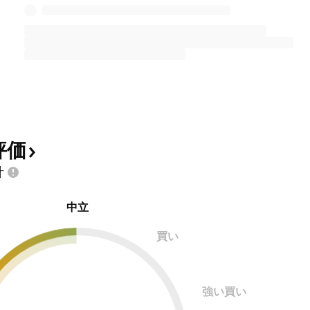
評価
計
中立
買い
強い買い