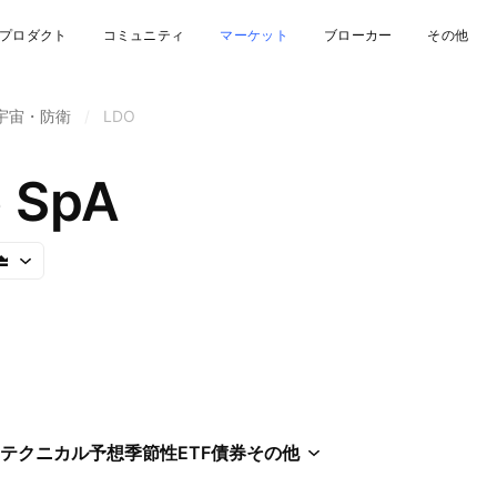
プロダクト
コミュニティ
マーケット
ブローカー
その他
宇宙・防衛
/
LDO
 SpA
テクニカル
予想
季節性
ETF
債券
その他