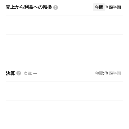
売上から利益への転換
年間
その他
四半期
決算
年間
その他
四半期
次回
:
—