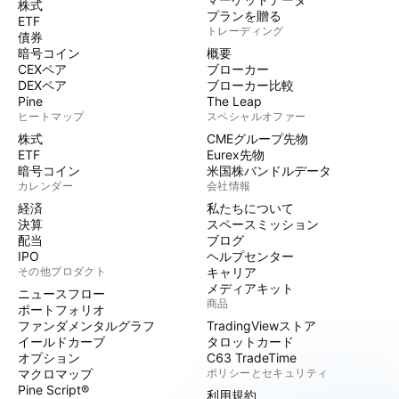
株式
プランを贈る
ETF
トレーディング
債券
暗号コイン
概要
CEXペア
ブローカー
DEXペア
ブローカー比較
Pine
The Leap
ヒートマップ
スペシャルオファー
株式
CMEグループ先物
ETF
Eurex先物
暗号コイン
米国株バンドルデータ
カレンダー
会社情報
経済
私たちについて
決算
スペースミッション
配当
ブログ
IPO
ヘルプセンター
その他プロダクト
キャリア
メディアキット
ニュースフロー
商品
ポートフォリオ
ファンダメンタルグラフ
TradingViewストア
イールドカーブ
タロットカード
オプション
C63 TradeTime
マクロマップ
ポリシーとセキュリティ
Pine Script®
利用規約