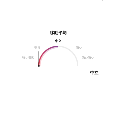
移動平均
中立
売り
買い
強い売り
強い買い
中立