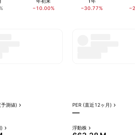
月
年初来
1年
%
−10.00%
−30.77%
−
(予測値)
PER (直近12ヶ月)
—
)
浮動株