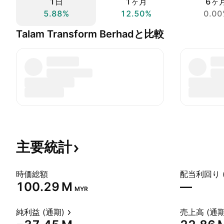
1日
1ヶ月
6ヶ
5.88%
12.50%
0.00
Talam Transform Berhadと比較
主要統計
時価総額
配当利回り 
‪100.29 M‬
—
MYR
純利益 (通期)
売上高 (通期