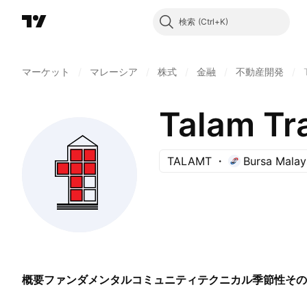
検索
マーケット
/
マレーシア
/
株式
/
金融
/
不動産開発
/
Talam Tr
TALAMT
Bursa Malay
概要
ファンダメンタル
コミュニティ
テクニカル
季節性
その