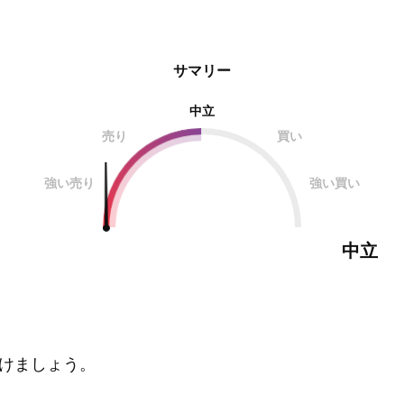
サマリー
中立
売り
買い
強い売り
強い買い
中立
けましょう。