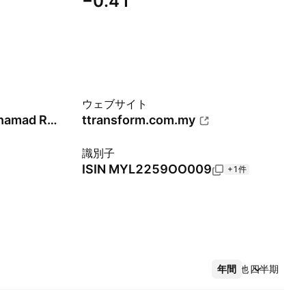
−0.41
ウェブサイト
Mohamad Razali bin Mohamad Rahim
ttransform.com.my
識別子
ISIN
MYL2259OO009
+1件
年間
その他
四半期