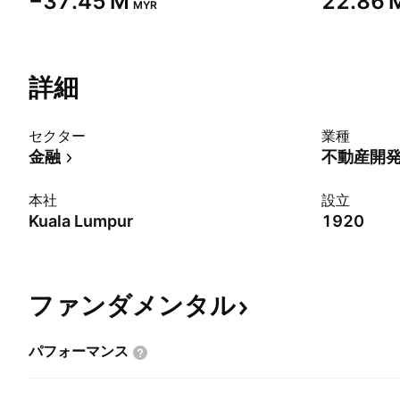
‪−37.45 M‬
‪22.86 M
MYR
詳細
セクター
業種
金融
不動産開
本社
設立
Kuala Lumpur
1920
ファンダメンタル
パフォーマンス