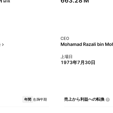
‬
‪663.28 M‬
MYR
CEO
発
上場日
1973年7月30日
売上から利益への転換
年間
その他
四半期