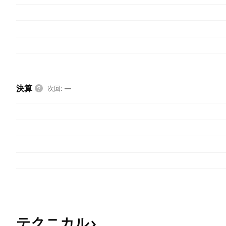
決算
次回
:
—
テクニカル