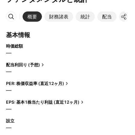
概要
財務諸表
統計
配当
決算
その他
基本情報
時価総額
—
配当利回り (予想)
—
PER: 株価収益率 (直近12ヶ月)
—
EPS: 基本1株当たり利益 (直近12ヶ月)
—
設立
—