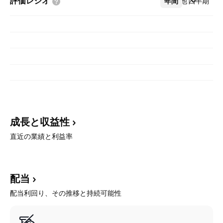
評価レシオ
年間
その他
四半期
成長と収益性
直近の業績と利益率
配当
配当利回り、その推移と持続可能性