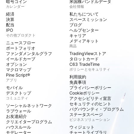
暗号コイン
米国株バンドルデータ
カレンダー
会社情報
経済
私たちについて
決算
スペースミッション
配当
ブログ
IPO
ヘルプセンター
その他プロダクト
キャリア
メディアキット
ニュースフロー
商品
ポートフォリオ
ファンダメンタルグラフ
TradingViewストア
イールドカーブ
タロットカード
オプション
C63 TradeTime
マクロマップ
ポリシーとセキュリティ
Pine Script®
利用規約
アプリ
免責事項
モバイル
プライバシーポリシー
デスクトップ
Cookieポリシー
コミュニティ
アクセシビリティ宣言
セキュリティのヒント
ソーシャルネットワーク
バグバウンティ・プログラム
ラブウォール
ステータスページ
お友達紹介
ビジネスソリューション
クリエイタープログラム
ハウスルール
ウィジェット
モデレーター
チャートライブラリ