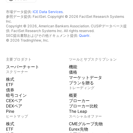
市場データ提供:
ICE Data Services
.
参照データ提供: FactSet. Copyright © 2026 FactSet Research Systems
Inc.
Copyright © 2026, American Bankers Association. CUSIPデータベース提
供: FactSet Research Systems Inc. All rights reserved.
SEC提出書類およびその他ドキュメント提供:
Quartr
.
© 2026 TradingView, Inc.
主要プロダクト
ツールとサブスクリプション
スーパーチャート
機能
スクリーナー
価格
マーケットデータ
株式
プランを贈る
ETF
トレーディング
債券
暗号コイン
概要
CEXペア
ブローカー
DEXペア
ブローカー比較
Pine
The Leap
ヒートマップ
スペシャルオファー
株式
CMEグループ先物
ETF
Eurex先物