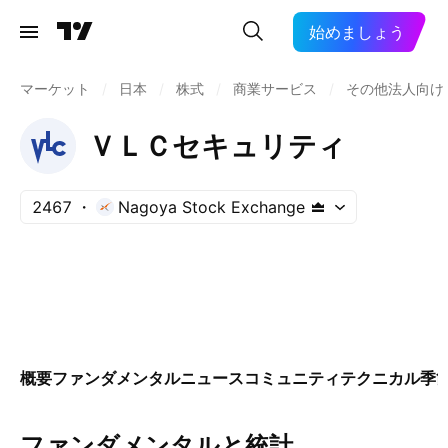
始めましょう
マーケット
/
日本
/
株式
/
商業サービス
/
その他法人向け
ＶＬＣセキュリティ
2467
Nagoya Stock Exchange
概要
ファンダメンタル
ニュース
コミュニティ
テクニカル
季
ファンダメンタルと統計