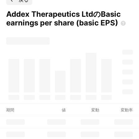
Addex Therapeutics LtdのBasic
earnings per share (basic
EPS)
期間
値
変動
変動率