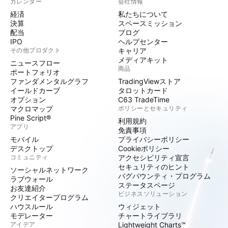
カレンダー
会社情報
経済
私たちについて
決算
スペースミッション
配当
ブログ
IPO
ヘルプセンター
その他プロダクト
キャリア
メディアキット
ニュースフロー
商品
ポートフォリオ
ファンダメンタルグラフ
TradingViewストア
イールドカーブ
タロットカード
オプション
C63 TradeTime
マクロマップ
ポリシーとセキュリティ
Pine Script®
利用規約
アプリ
免責事項
モバイル
プライバシーポリシー
デスクトップ
Cookieポリシー
コミュニティ
アクセシビリティ宣言
セキュリティのヒント
ソーシャルネットワーク
バグバウンティ・プログラム
ラブウォール
ステータスページ
お友達紹介
ビジネスソリューション
クリエイタープログラム
ハウスルール
ウィジェット
モデレーター
チャートライブラリ
アイデア
Lightweight Charts™