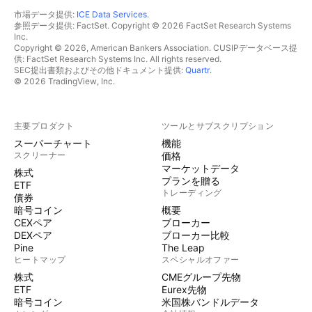
市場データ提供:
ICE Data Services
.
参照データ提供: FactSet. Copyright © 2026 FactSet Research Systems
Inc.
Copyright © 2026, American Bankers Association. CUSIPデータベース提
供: FactSet Research Systems Inc. All rights reserved.
SEC提出書類およびその他ドキュメント提供:
Quartr
.
© 2026 TradingView, Inc.
主要プロダクト
ツールとサブスクリプション
スーパーチャート
機能
スクリーナー
価格
マーケットデータ
株式
プランを贈る
ETF
トレーディング
債券
暗号コイン
概要
CEXペア
ブローカー
DEXペア
ブローカー比較
Pine
The Leap
ヒートマップ
スペシャルオファー
株式
CMEグループ先物
ETF
Eurex先物
暗号コイン
米国株バンドルデータ