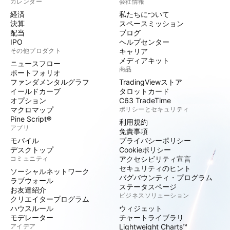
カレンダー
会社情報
経済
私たちについて
決算
スペースミッション
配当
ブログ
IPO
ヘルプセンター
その他プロダクト
キャリア
メディアキット
ニュースフロー
商品
ポートフォリオ
ファンダメンタルグラフ
TradingViewストア
イールドカーブ
タロットカード
オプション
C63 TradeTime
マクロマップ
ポリシーとセキュリティ
Pine Script®
利用規約
アプリ
免責事項
モバイル
プライバシーポリシー
デスクトップ
Cookieポリシー
コミュニティ
アクセシビリティ宣言
セキュリティのヒント
ソーシャルネットワーク
バグバウンティ・プログラム
ラブウォール
ステータスページ
お友達紹介
ビジネスソリューション
クリエイタープログラム
ハウスルール
ウィジェット
モデレーター
チャートライブラリ
アイデア
Lightweight Charts™