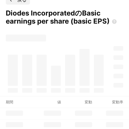
Diodes IncorporatedのBasic
earnings per share (basic
EPS)
期間
値
変動
変動率