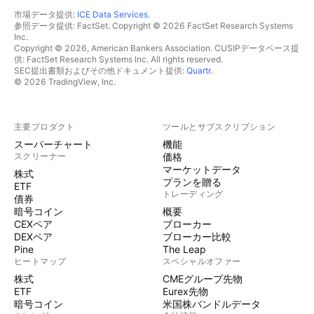
市場データ提供:
ICE Data Services
.
参照データ提供: FactSet. Copyright © 2026 FactSet Research Systems
Inc.
Copyright © 2026, American Bankers Association. CUSIPデータベース提
供: FactSet Research Systems Inc. All rights reserved.
SEC提出書類およびその他ドキュメント提供:
Quartr
.
© 2026 TradingView, Inc.
主要プロダクト
ツールとサブスクリプション
スーパーチャート
機能
スクリーナー
価格
マーケットデータ
株式
プランを贈る
ETF
トレーディング
債券
暗号コイン
概要
CEXペア
ブローカー
DEXペア
ブローカー比較
Pine
The Leap
ヒートマップ
スペシャルオファー
株式
CMEグループ先物
ETF
Eurex先物
暗号コイン
米国株バンドルデータ