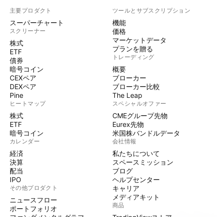
主要プロダクト
ツールとサブスクリプション
スーパーチャート
機能
スクリーナー
価格
マーケットデータ
株式
プランを贈る
ETF
トレーディング
債券
暗号コイン
概要
CEXペア
ブローカー
DEXペア
ブローカー比較
Pine
The Leap
ヒートマップ
スペシャルオファー
株式
CMEグループ先物
ETF
Eurex先物
暗号コイン
米国株バンドルデータ
カレンダー
会社情報
経済
私たちについて
決算
スペースミッション
配当
ブログ
IPO
ヘルプセンター
その他プロダクト
キャリア
メディアキット
ニュースフロー
商品
ポートフォリオ