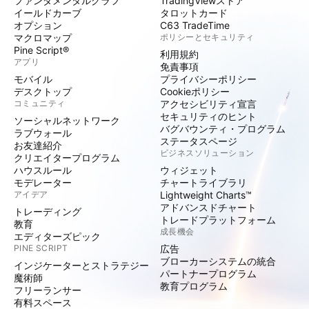
ファンダメンタルグラフ
TradingViewストア
イールドカーブ
タロットカード
オプション
C63 TradeTime
マクロマップ
ポリシーとセキュリティ
Pine Script®
利用規約
アプリ
免責事項
モバイル
プライバシーポリシー
デスクトップ
Cookieポリシー
コミュニティ
アクセシビリティ宣言
セキュリティのヒント
ソーシャルネットワーク
バグバウンティ・プログラム
ラブウォール
ステータスページ
お友達紹介
ビジネスソリューション
クリエイタープログラム
ハウスルール
ウィジェット
モデレーター
チャートライブラリ
アイデア
Lightweight Charts™
アドバンスドチャート
トレーディング
トレードプラットフォーム
教育
成長機会
エディターズピック
PINE SCRIPT
広告
ブローカーシステムの統合
インジケーターとストラテジー
パートナープログラム
魔術師
教育プログラム
フリーランサー
有料スペース