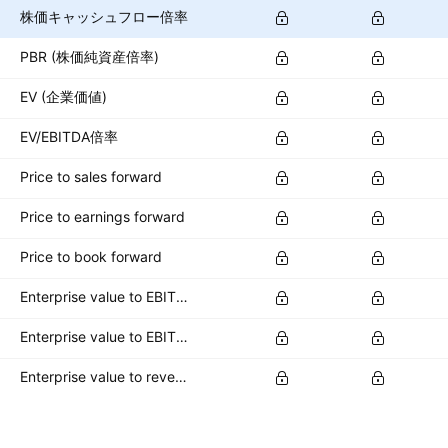
株価キャッシュフロー倍率
PBR (株価純資産倍率)
EV (企業価値)
EV/EBITDA倍率
Price to sales forward
Price to earnings forward
Price to book forward
Enterprise value to EBITDA forward
Enterprise value to EBIT forward
Enterprise value to revenue forward