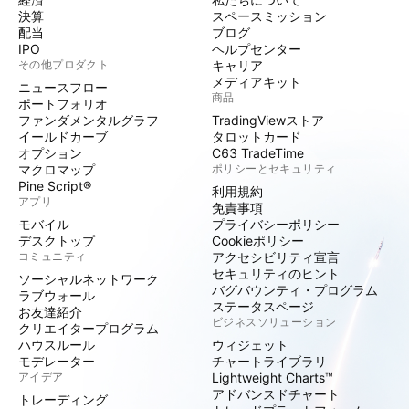
決算
スペースミッション
配当
ブログ
IPO
ヘルプセンター
その他プロダクト
キャリア
メディアキット
ニュースフロー
商品
ポートフォリオ
ファンダメンタルグラフ
TradingViewストア
イールドカーブ
タロットカード
オプション
C63 TradeTime
マクロマップ
ポリシーとセキュリティ
Pine Script®
利用規約
アプリ
免責事項
モバイル
プライバシーポリシー
デスクトップ
Cookieポリシー
コミュニティ
アクセシビリティ宣言
セキュリティのヒント
ソーシャルネットワーク
バグバウンティ・プログラム
ラブウォール
ステータスページ
お友達紹介
ビジネスソリューション
クリエイタープログラム
ハウスルール
ウィジェット
モデレーター
チャートライブラリ
アイデア
Lightweight Charts™
アドバンスドチャート
トレーディング