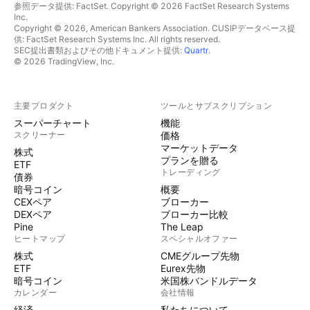
参照データ提供: FactSet. Copyright © 2026 FactSet Research Systems
Inc.
Copyright © 2026, American Bankers Association. CUSIPデータベース提
供: FactSet Research Systems Inc. All rights reserved.
SEC提出書類およびその他ドキュメント提供:
Quartr
.
© 2026 TradingView, Inc.
主要プロダクト
ツールとサブスクリプション
スーパーチャート
機能
スクリーナー
価格
マーケットデータ
株式
プランを贈る
ETF
トレーディング
債券
暗号コイン
概要
CEXペア
ブローカー
DEXペア
ブローカー比較
Pine
The Leap
ヒートマップ
スペシャルオファー
株式
CMEグループ先物
ETF
Eurex先物
暗号コイン
米国株バンドルデータ
カレンダー
会社情報
経済
私たちについて