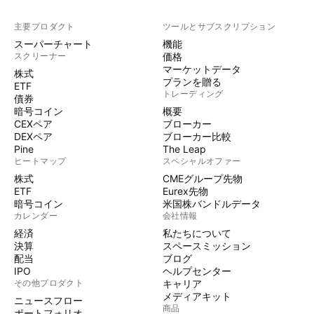
主要プロダクト
ツールとサブスクリプション
スーパーチャート
機能
スクリーナー
価格
マーケットデータ
株式
プランを贈る
ETF
トレーディング
債券
暗号コイン
概要
CEXペア
ブローカー
DEXペア
ブローカー比較
Pine
The Leap
ヒートマップ
スペシャルオファー
株式
CMEグループ先物
ETF
Eurex先物
暗号コイン
米国株バンドルデータ
カレンダー
会社情報
経済
私たちについて
決算
スペースミッション
配当
ブログ
IPO
ヘルプセンター
その他プロダクト
キャリア
メディアキット
ニュースフロー
商品
ポートフォリオ