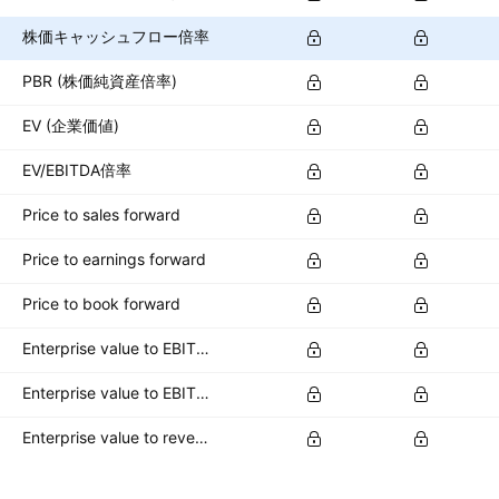
株価キャッシュフロー倍率
PBR (株価純資産倍率)
EV (企業価値)
EV/EBITDA倍率
Price to sales forward
Price to earnings forward
Price to book forward
Enterprise value to EBITDA forward
Enterprise value to EBIT forward
Enterprise value to revenue forward