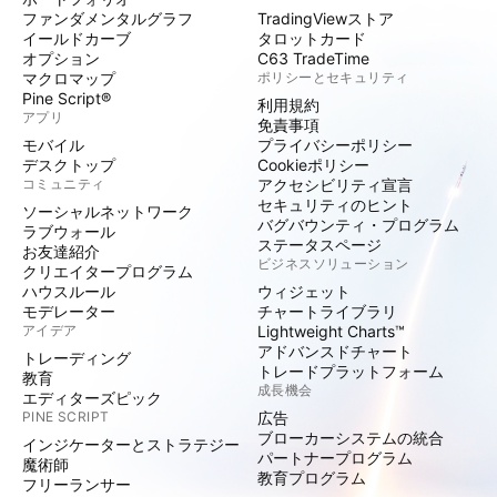
ファンダメンタルグラフ
TradingViewストア
イールドカーブ
タロットカード
オプション
C63 TradeTime
マクロマップ
ポリシーとセキュリティ
Pine Script®
利用規約
アプリ
免責事項
モバイル
プライバシーポリシー
デスクトップ
Cookieポリシー
コミュニティ
アクセシビリティ宣言
セキュリティのヒント
ソーシャルネットワーク
バグバウンティ・プログラム
ラブウォール
ステータスページ
お友達紹介
ビジネスソリューション
クリエイタープログラム
ハウスルール
ウィジェット
モデレーター
チャートライブラリ
アイデア
Lightweight Charts™
アドバンスドチャート
トレーディング
トレードプラットフォーム
教育
成長機会
エディターズピック
PINE SCRIPT
広告
ブローカーシステムの統合
インジケーターとストラテジー
パートナープログラム
魔術師
教育プログラム
フリーランサー