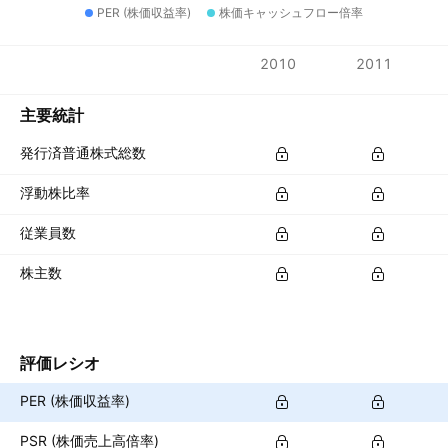
PER (株価収益率)
株価キャッシュフロー倍率
指標
2010
2011
通貨: USD
主要統計
発行済普通株式総数
浮動株比率
従業員数
株主数
評価レシオ
PER (株価収益率)
PSR (株価売上高倍率)