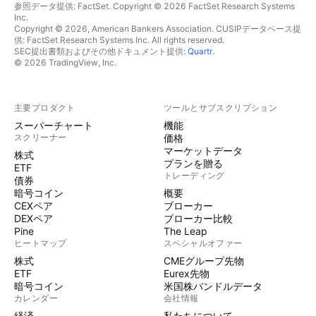
参照データ提供: FactSet. Copyright © 2026 FactSet Research Systems
Inc.
Copyright © 2026, American Bankers Association. CUSIPデータベース提
供: FactSet Research Systems Inc. All rights reserved.
SEC提出書類およびその他ドキュメント提供:
Quartr
.
© 2026 TradingView, Inc.
主要プロダクト
ツールとサブスクリプション
スーパーチャート
機能
スクリーナー
価格
マーケットデータ
株式
プランを贈る
ETF
トレーディング
債券
暗号コイン
概要
CEXペア
ブローカー
DEXペア
ブローカー比較
Pine
The Leap
ヒートマップ
スペシャルオファー
株式
CMEグループ先物
ETF
Eurex先物
暗号コイン
米国株バンドルデータ
カレンダー
会社情報
経済
私たちについて