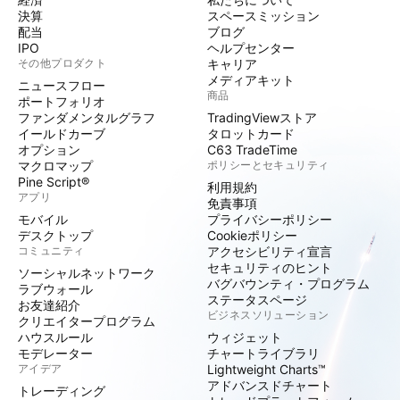
決算
スペースミッション
配当
ブログ
IPO
ヘルプセンター
その他プロダクト
キャリア
メディアキット
ニュースフロー
商品
ポートフォリオ
ファンダメンタルグラフ
TradingViewストア
イールドカーブ
タロットカード
オプション
C63 TradeTime
マクロマップ
ポリシーとセキュリティ
Pine Script®
利用規約
アプリ
免責事項
モバイル
プライバシーポリシー
デスクトップ
Cookieポリシー
コミュニティ
アクセシビリティ宣言
セキュリティのヒント
ソーシャルネットワーク
バグバウンティ・プログラム
ラブウォール
ステータスページ
お友達紹介
ビジネスソリューション
クリエイタープログラム
ハウスルール
ウィジェット
モデレーター
チャートライブラリ
アイデア
Lightweight Charts™
アドバンスドチャート
トレーディング