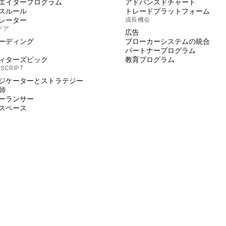
エイタープログラム
アドバンスドチャート
スルール
トレードプラットフォーム
レーター
成長機会
デア
広告
ーディング
ブローカーシステムの統合
パートナープログラム
ィターズピック
教育プログラム
 SCRIPT
ジケーターとストラテジー
師
ーランサー
スペース