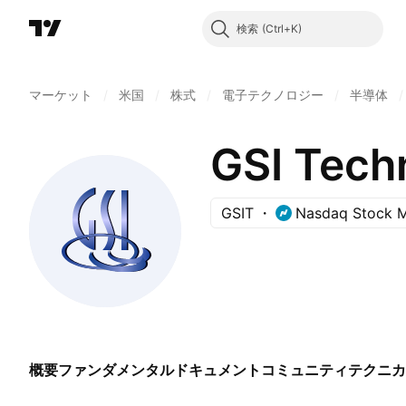
検索
マーケット
/
米国
/
株式
/
電子テクノロジー
/
半導体
/
GSI Techn
GSIT
Nasdaq Stock M
概要
ファンダメンタル
ドキュメント
コミュニティ
テクニカ