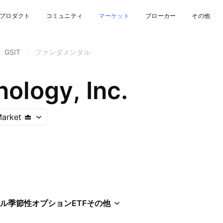
プロダクト
コミュニティ
マーケット
ブローカー
その他
GSIT
/
ファンダメンタル
ology, Inc.
arket
ル
季節性
オプション
ETF
その他