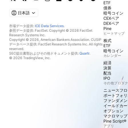
ETF
債券
日本語
暗号コイン
CEXペア
DEXペア
市場データ提供:
ICE Data Services
.
Pine
参照データ提供: FactSet. Copyright © 2026 FactSet
ヒートマップ
Research Systems Inc.
Copyright © 2026, American Bankers Association. CUSIP
株式
データベース提供: FactSet Research Systems Inc. All rights
ETF
reserved.
暗号コイン
SEC提出書類およびその他ドキュメント提供:
Quartr
.
カレンダー
© 2026 TradingView, Inc.
経済
決算
配当
IPO
その他プロダ
ニュースフロ
ポートフォリ
ファンダメン
イールドカー
オプション
マクロマップ
Pine Script®
アプリ