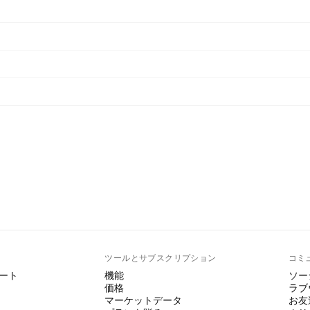
ト
ツールとサブスクリプション
コミ
ート
機能
ソー
価格
ラブ
マーケットデータ
お友