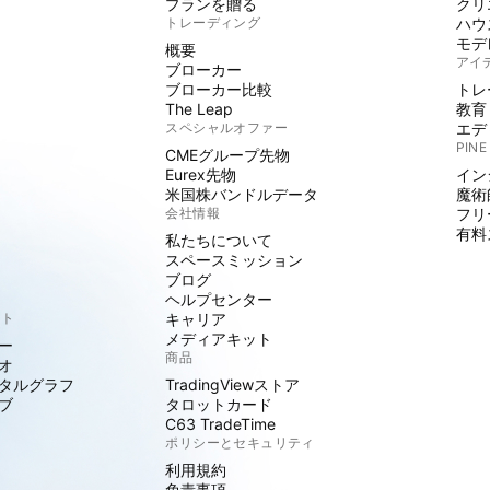
プランを贈る
クリ
トレーディング
ハウ
モデ
概要
アイ
ブローカー
ブローカー比較
トレ
The Leap
教育
スペシャルオファー
エデ
PINE
CMEグループ先物
Eurex先物
イン
米国株バンドルデータ
魔術
会社情報
フリ
有料
私たちについて
スペースミッション
ブログ
ヘルプセンター
クト
キャリア
メディアキット
ー
商品
オ
タルグラフ
TradingViewストア
ブ
タロットカード
C63 TradeTime
ポリシーとセキュリティ
利用規約
免責事項