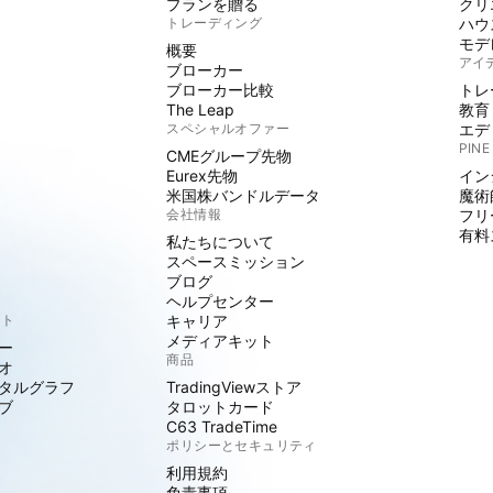
プランを贈る
クリ
トレーディング
ハウ
モデ
概要
アイ
ブローカー
ブローカー比較
トレ
The Leap
教育
スペシャルオファー
エデ
PINE
CMEグループ先物
Eurex先物
イン
米国株バンドルデータ
魔術
会社情報
フリ
有料
私たちについて
スペースミッション
ブログ
ヘルプセンター
クト
キャリア
メディアキット
ー
商品
オ
タルグラフ
TradingViewストア
ブ
タロットカード
C63 TradeTime
ポリシーとセキュリティ
利用規約
免責事項