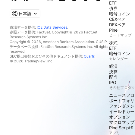
ETF
債券
日本語
暗号コイン
CEXペア
DEXペア
市場データ提供:
ICE Data Services
.
Pine
参照データ提供: FactSet. Copyright © 2026 FactSet
ヒートマップ
Research Systems Inc.
Copyright © 2026, American Bankers Association. CUSIP
株式
データベース提供: FactSet Research Systems Inc. All rights
ETF
reserved.
暗号コイン
SEC提出書類およびその他ドキュメント提供:
Quartr
.
カレンダー
© 2026 TradingView, Inc.
経済
決算
配当
IPO
その他プロダ
ニュースフロ
ポートフォリ
ファンダメン
イールドカー
オプション
マクロマップ
Pine Script®
アプリ