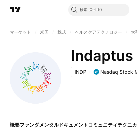
検索
マーケット
/
米国
/
株式
/
ヘルスケアテクノロジー
/
大
Indaptus 
INDP
Nasdaq Stock 
概要
ファンダメンタル
ドキュメント
コミュニティ
テクニカ