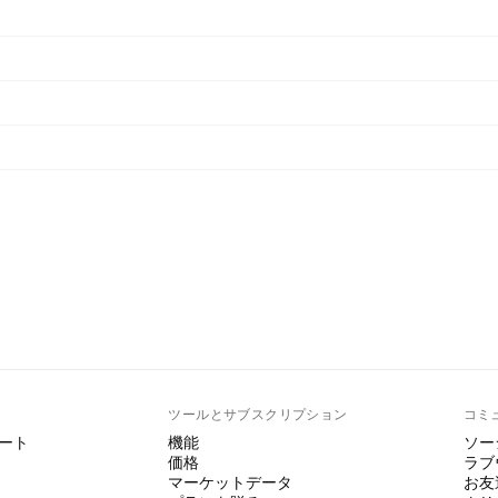
ト
ツールとサブスクリプション
コミ
ート
機能
ソー
価格
ラブ
マーケットデータ
お友