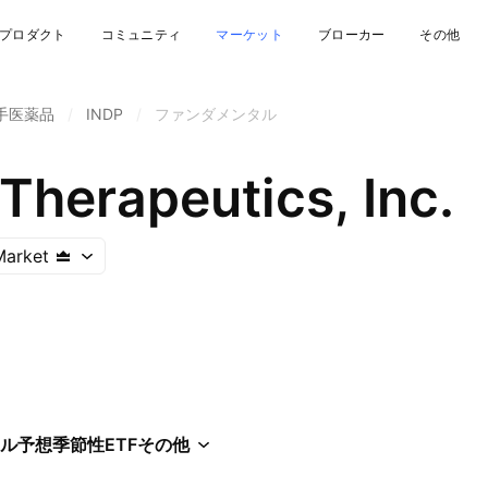
プロダクト
コミュニティ
マーケット
ブローカー
その他
手医薬品
/
INDP
/
ファンダメンタル
Therapeutics, Inc.
Market
ル
予想
季節性
ETF
その他