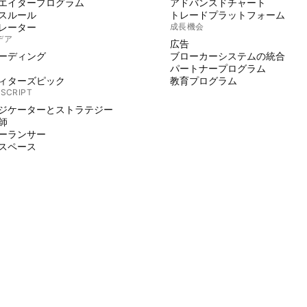
エイタープログラム
アドバンスドチャート
スルール
トレードプラットフォーム
レーター
成長機会
デア
広告
ーディング
ブローカーシステムの統合
パートナープログラム
ィターズピック
教育プログラム
 SCRIPT
ジケーターとストラテジー
師
ーランサー
スペース