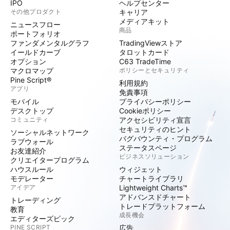
IPO
ヘルプセンター
その他プロダクト
キャリア
メディアキット
ニュースフロー
商品
ポートフォリオ
ファンダメンタルグラフ
TradingViewストア
イールドカーブ
タロットカード
オプション
C63 TradeTime
マクロマップ
ポリシーとセキュリティ
Pine Script®
利用規約
アプリ
免責事項
モバイル
プライバシーポリシー
デスクトップ
Cookieポリシー
コミュニティ
アクセシビリティ宣言
セキュリティのヒント
ソーシャルネットワーク
バグバウンティ・プログラム
ラブウォール
ステータスページ
お友達紹介
ビジネスソリューション
クリエイタープログラム
ハウスルール
ウィジェット
モデレーター
チャートライブラリ
アイデア
Lightweight Charts™
アドバンスドチャート
トレーディング
トレードプラットフォーム
教育
成長機会
エディターズピック
PINE SCRIPT
広告