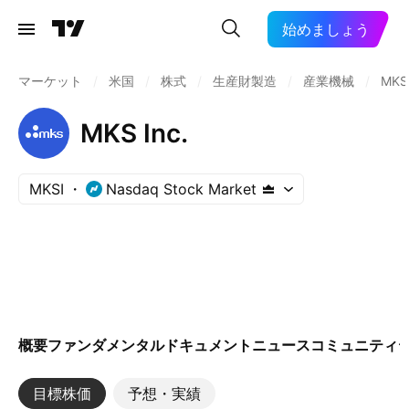
始めましょう
マーケット
/
米国
/
株式
/
生産財製造
/
産業機械
/
MKS
MKS Inc.
MKSI
Nasdaq Stock Market
概要
ファンダメンタル
ドキュメント
ニュース
コミュニティ
目標株価
予想・実績