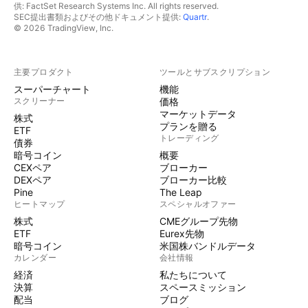
供: FactSet Research Systems Inc. All rights reserved.
SEC提出書類およびその他ドキュメント提供:
Quartr
.
© 2026 TradingView, Inc.
主要プロダクト
ツールとサブスクリプション
スーパーチャート
機能
スクリーナー
価格
マーケットデータ
株式
プランを贈る
ETF
トレーディング
債券
暗号コイン
概要
CEXペア
ブローカー
DEXペア
ブローカー比較
Pine
The Leap
ヒートマップ
スペシャルオファー
株式
CMEグループ先物
ETF
Eurex先物
暗号コイン
米国株バンドルデータ
カレンダー
会社情報
経済
私たちについて
決算
スペースミッション
配当
ブログ