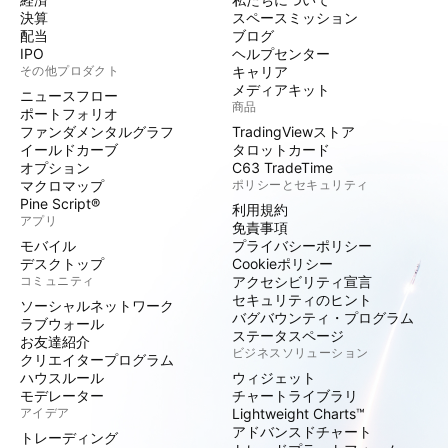
決算
スペースミッション
配当
ブログ
IPO
ヘルプセンター
その他プロダクト
キャリア
メディアキット
ニュースフロー
商品
ポートフォリオ
ファンダメンタルグラフ
TradingViewストア
イールドカーブ
タロットカード
オプション
C63 TradeTime
マクロマップ
ポリシーとセキュリティ
Pine Script®
利用規約
アプリ
免責事項
モバイル
プライバシーポリシー
デスクトップ
Cookieポリシー
コミュニティ
アクセシビリティ宣言
セキュリティのヒント
ソーシャルネットワーク
バグバウンティ・プログラム
ラブウォール
ステータスページ
お友達紹介
ビジネスソリューション
クリエイタープログラム
ハウスルール
ウィジェット
モデレーター
チャートライブラリ
アイデア
Lightweight Charts™
アドバンスドチャート
トレーディング