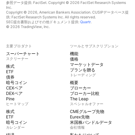
参照データ提供: FactSet. Copyright © 2026 FactSet Research Systems
Inc.
Copyright © 2026, American Bankers Association. CUSIPデータベース提
供: FactSet Research Systems Inc. All rights reserved.
SEC提出書類およびその他ドキュメント提供:
Quartr
.
© 2026 TradingView, Inc.
主要プロダクト
ツールとサブスクリプション
スーパーチャート
機能
スクリーナー
価格
マーケットデータ
株式
プランを贈る
ETF
トレーディング
債券
暗号コイン
概要
CEXペア
ブローカー
DEXペア
ブローカー比較
Pine
The Leap
ヒートマップ
スペシャルオファー
株式
CMEグループ先物
ETF
Eurex先物
暗号コイン
米国株バンドルデータ
カレンダー
会社情報
経済
私たちについて