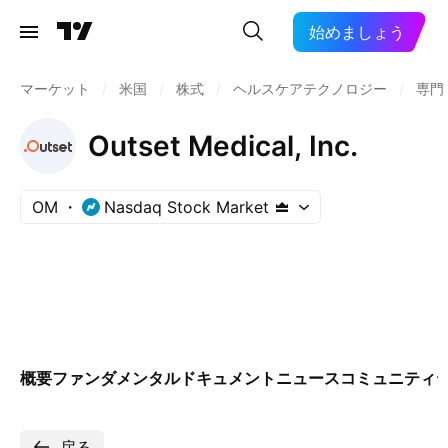
始めましょう
マーケット
/
米国
/
株式
/
ヘルスケアテクノロジー
/
専門
Outset Medical, Inc.
OM
Nasdaq Stock Market
概要
ファンダメンタル
ドキュメント
ニュース
コミュニティ
戻る